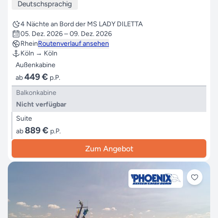
Deutschsprachig
4 Nächte an Bord der MS LADY DILETTA
05. Dez. 2026 – 09. Dez. 2026
Rhein
Routenverlauf ansehen
Köln → Köln
Außenkabine
449 €
ab
p.P.
Balkonkabine
Nicht verfügbar
Suite
889 €
ab
p.P.
Zum Angebot