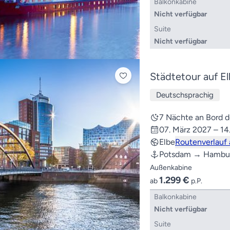
Balkonkabine
Nicht verfügbar
Suite
Nicht verfügbar
Städtetour auf E
Deutschsprachig
7 Nächte an Bord
07. März 2027 – 14
Elbe
Routenverlauf
Potsdam → Hambu
Außenkabine
1.299 €
ab
p.P.
Balkonkabine
Nicht verfügbar
Suite