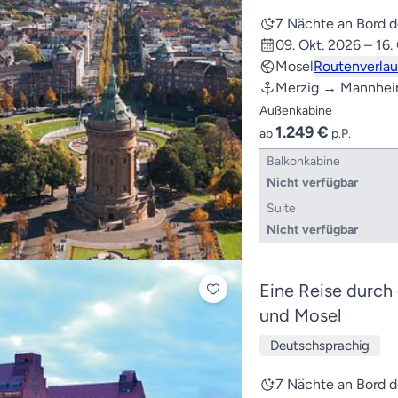
7 Nächte an Bord
09. Okt. 2026 – 16.
Mosel
Routenverlau
Merzig → Mannhe
Außenkabine
1.249 €
ab
p.P.
Balkonkabine
Nicht verfügbar
Suite
Nicht verfügbar
Eine Reise durch 
und Mosel
Deutschsprachig
7 Nächte an Bord