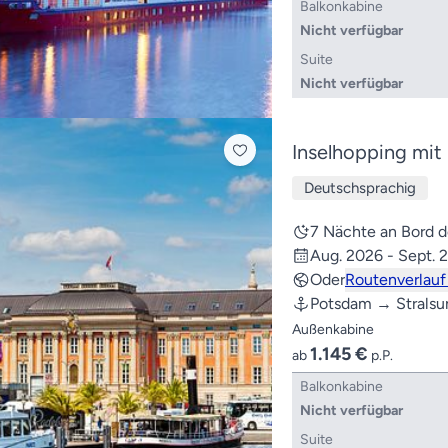
Balkonkabine
Nicht verfügbar
Suite
Nicht verfügbar
Inselhopping mit 
Deutschsprachig
7 Nächte an Bord
Aug. 2026 - Sept. 
Oder
Routenverlauf
Potsdam → Stralsu
Außenkabine
1.145 €
ab
p.P.
Balkonkabine
Nicht verfügbar
Suite