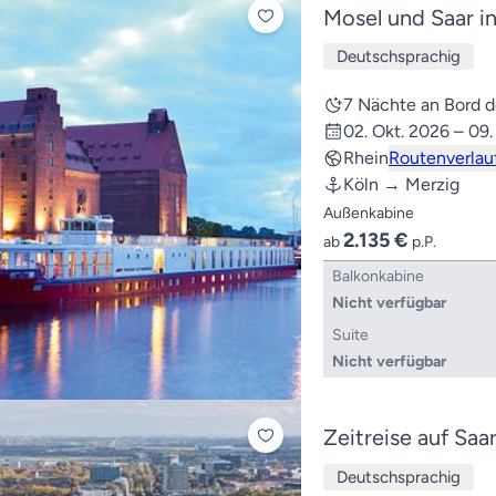
Mosel und Saar in
Deutschsprachig
7 Nächte an Bord
02. Okt. 2026 – 09.
Rhein
Routenverlau
Köln → Merzig
Außenkabine
2.135 €
ab
p.P.
Balkonkabine
Nicht verfügbar
Suite
Nicht verfügbar
Zeitreise auf Saa
Deutschsprachig