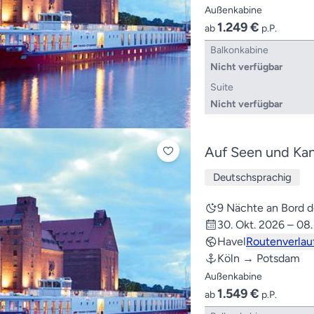
Außenkabine
1.249 €
ab
p.P.
Balkonkabine
Nicht verfügbar
Suite
Nicht verfügbar
Auf Seen und Kan
Deutschsprachig
9 Nächte an Bord
30. Okt. 2026 – 08
Havel
Routenverlau
Köln → Potsdam
Außenkabine
1.549 €
ab
p.P.