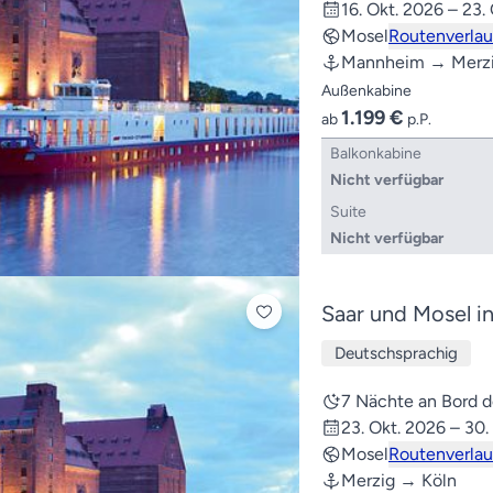
16. Okt. 2026 – 23.
Mosel
Routenverlau
Mannheim → Merz
Außenkabine
1.199 €
ab
p.P.
Balkonkabine
Nicht verfügbar
Suite
Nicht verfügbar
Saar und Mosel in
Deutschsprachig
7 Nächte an Bord
23. Okt. 2026 – 30.
Mosel
Routenverlau
Merzig → Köln