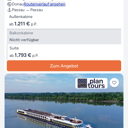
Donau
Routenverlauf ansehen
Passau → Passau
Außenkabine
1.211 €
ab
p.P.
Balkonkabine
Nicht verfügbar
Suite
1.793 €
ab
p.P.
Zum Angebot