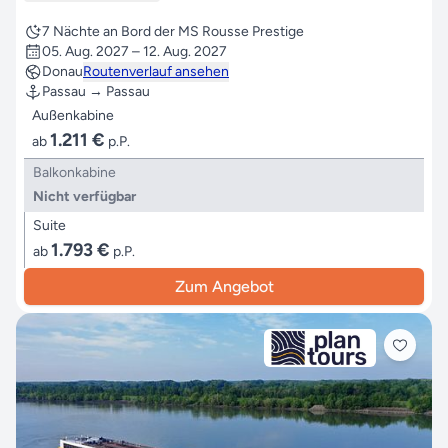
7 Nächte an Bord der MS Rousse Prestige
05. Aug. 2027 – 12. Aug. 2027
Donau
Routenverlauf ansehen
Passau → Passau
Außenkabine
1.211 €
ab
p.P.
Balkonkabine
Nicht verfügbar
Suite
1.793 €
ab
p.P.
Zum Angebot