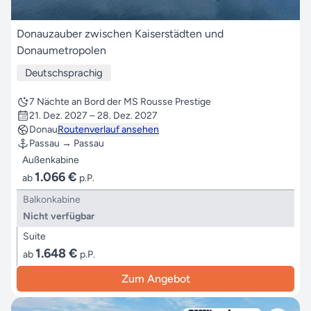
Donauzauber zwischen Kaiserstädten und
Donaumetropolen
Deutschsprachig
7 Nächte an Bord der MS Rousse Prestige
21. Dez. 2027 – 28. Dez. 2027
Donau
Routenverlauf ansehen
Passau → Passau
Außenkabine
1.066 €
ab
p.P.
Balkonkabine
Nicht verfügbar
Suite
1.648 €
ab
p.P.
Zum Angebot