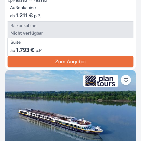
Passau → Passau
Außenkabine
1.211 €
ab
p.P.
Balkonkabine
Nicht verfügbar
Suite
1.793 €
ab
p.P.
Zum Angebot