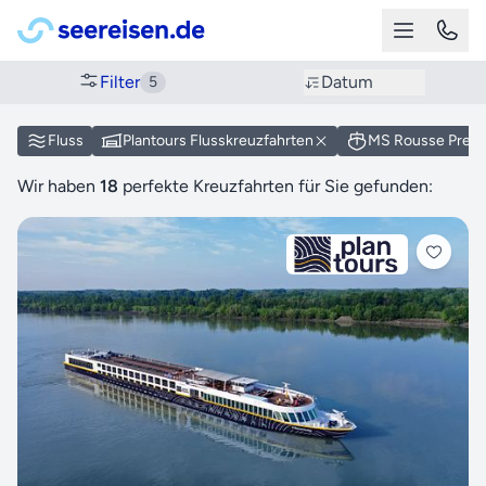
Filter
Datum
5
Fluss
Plantours Flusskreuzfahrten
MS Rousse Prest
Wir haben
18
perfekte Kreuzfahrten für Sie gefunden: