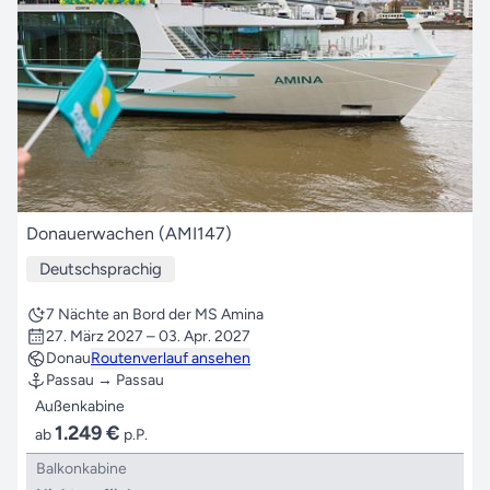
Donauerwachen (AMI147)
Deutschsprachig
7 Nächte an Bord der MS Amina
27. März 2027 – 03. Apr. 2027
Donau
Routenverlauf ansehen
Passau → Passau
Außenkabine
1.249 €
ab
p.P.
Balkonkabine