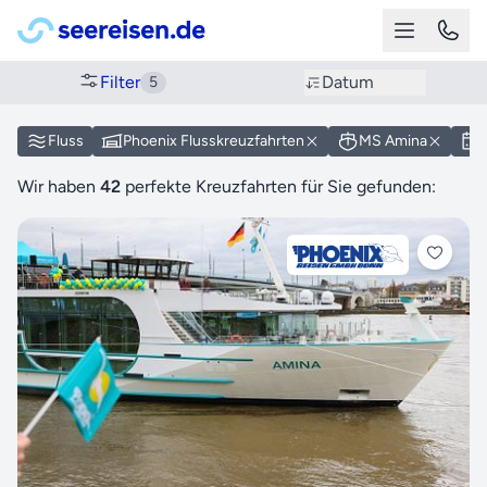
Filter
Datum
5
Fluss
Phoenix Flusskreuzfahrten
MS Amina
Wir haben
42
perfekte Kreuzfahrten für Sie gefunden: