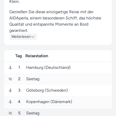
Klein.
Genießen Sie diese einzigartige Reise mit der
AIDAperla, einem besonderen Schiff, das höchste
Qualität und entspannte Momente an Bord
garantiert.
Weiterlesen
Diese Kreuzfahrt führt Sie zu den faszinierenden
Häfen in Hamburg, Göteborg und Kopenhagen, die
mit beeindruckenden Sehenswürdigkeiten und
Tag
Reisestation
lebendigen Eindrücken auf Sie warten.
1
Hamburg (Deutschland)
Startpunkt ist Hamburg (Deutschland) am 24. Mai
2027. Nach 5 Tagen erreichen Sie den Zielhafen
2
Seetag
Hamburg (Deutschland), wo Ihre Reise endet.
3
Göteborg (Schweden)
Seereisen.de ist Ihr zuverlässiger Partner, um Ihre
Reise mit AIDA Cruises zu einem unvergesslichen
4
Kopenhagen (Dänemark)
Erlebnis zu machen – dank unserer langjährigen
Erfahrung und einem Service, der für Qualität steht.
5
Seetag