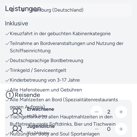
Entdecken Sie weitere Nordeuropa-Reisen mit
Leistungen
6
Hamburg (Deutschland)
unserer
Reisesuche
. Für AIDA Cruises und viele
andere
Reedereien
bieten wir Ihnen zahlreiche
Inklusive
exklusive Reisen zu den schönsten Reisezielen an.
Kreuzfahrt in der gebuchten Kabinenkategorie
Unser erfahrenes Team von Reiseexperten steht
Teilnahme an Bordveranstaltungen und Nutzung der
Ihnen jederzeit bei Fragen zur Verfügung. Zögern Sie
Schiffseinrichtung
nicht, uns zu
kontaktieren
– wir beraten Sie gerne.
Deutschsprachige Bordbetreuung
Freuen Sie sich auf eine Auszeit voller
Trinkgeld / Serviceentgelt
Entdeckungen und kleiner Wunder. Lassen Sie uns
Kinderbetreuung von 3-17 Jahre
Ihre Vorstellungen in ein unvergessliches Abenteuer
Alle Hafensteuern und Gebühren
verwandeln.
Reisende
Alle Mahlzeiten an Bord (Spezialitätenrestaurants
gegen Aufpreis)
Erwachsene
2
ab 25 Jahre
Tischgetränke zu allen Hauptmahlzeiten in den
Buffetrestaurants Softdrinks, Bier und Tischwein
Jugendliche
0
16 - 24 Jahre
Nutzung der Body and Soul Sportanlagen