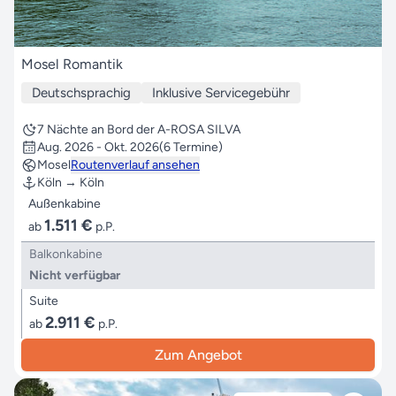
Mosel Romantik
Deutschsprachig
Inklusive Servicegebühr
7 Nächte an Bord der A-ROSA SILVA
Aug. 2026 - Okt. 2026
(6 Termine)
Mosel
Routenverlauf ansehen
Köln → Köln
Außenkabine
1.511 €
ab
p.P.
Balkonkabine
Nicht verfügbar
Suite
2.911 €
ab
p.P.
Zum Angebot