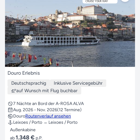
Douro Erlebnis
Deutschsprachig
Inklusive Servicegebühr
auf Wunsch mit Flug buchbar
7 Nächte an Bord der A-ROSA ALVA
Aug. 2026 - Nov. 2026
(12 Termine)
Douro
Routenverlauf ansehen
Leixoes / Porto → Leixoes / Porto
Außenkabine
1.348 €
ab
p.P.