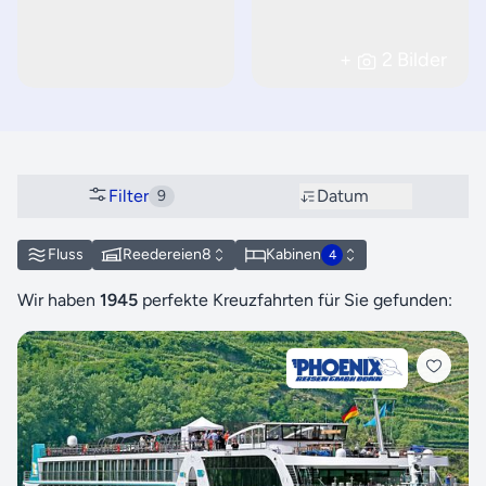
+
2 Bilder
Filter
Datum
9
Fluss
Reedereien
8
Kabinen
4
Wir haben
1945
perfekte Kreuzfahrten für Sie gefunden: