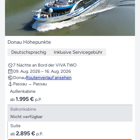
Donau Höhepunkte
Deutschsprachig
Inklusive Servicegebühr
7 Nächte an Bord der VIVA TWO
09. Aug. 2026 – 16. Aug. 2026
Donau
Routenverlauf ansehen
Passau → Passau
Außenkabine
1.995 €
ab
p.P.
Balkonkabine
Nicht verfügbar
Suite
2.895 €
ab
p.P.