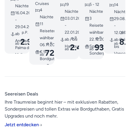
bis
Cruises
19
5 - 12
14
dem
Nächte
Hamburg
4
Nächte
Nächte
Nächte
16.04.2027
Rhein
Nächte
03.01.2027
3
29.08.2
-
11
-
Reisetermine
-
29.04.2027
Reisetermine
22.01.2027
wählbar ab
p.P.
p.P.
12.09.2
ab
wählbar ab
p.P.
p.P.
2.379
8.
ab / bis
22.12.2026
ab Calga
Anreise -
ab
€
p.P.
ab
2.499
938
06.11.2026
Hamburg
Sparen Sie mit
bis
Palma de
ab
ab
€
€
725
€ 50
Sonderpreisen
Vancouv
ab
€
Mallorca
Bordguthaben
Rundrei
bis
pro Person
&
Hamburg
Kreuzfah
Vorprogramm
durch di
Mallorca &
Inside-
Frühbucher-
Seereisen Deals
Passage
Ermäßigung €
Ihre Traumreise beginnt hier – mit exklusiven Rabatten,
inkl.
200
Sonderpreisen und tollen Extras wie Bordguthaben, Gratis
Zugfahrt
Upgrades und noch mehr.
durch di
Rockies
Jetzt entdecken