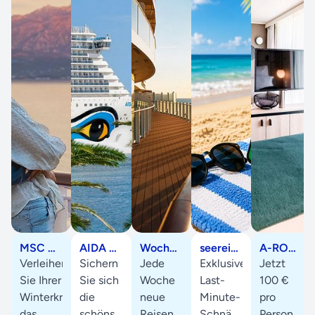
MSC Upgrade Special
AIDA Sonne statt Winter
Wochenangebote
seereisen.de WhatsApp Kanal
A-ROSA Suiten Special
Verleihen
Sichern
Jede
Exklusive
Jetzt
Sie Ihrer
Sie sich
Woche
Last-
100 €
Winterkreuzfahrt
die
neue
Minute-
pro
das
schönsten
Reisen
Schnäppchen,
Person