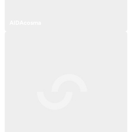
AIDAcosma