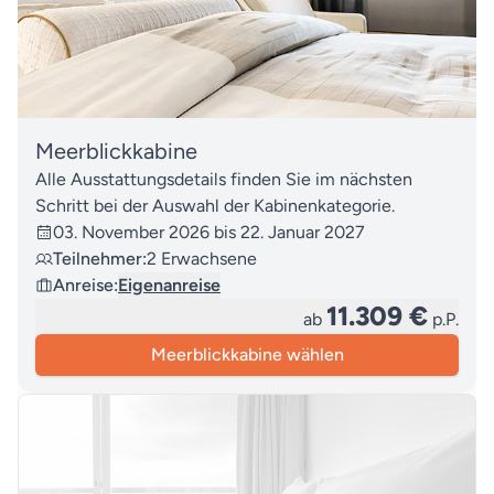
53
Salaverry (Peru)
54
Seetag
55
Callao (Peru)
Meerblickkabine
Alle Ausstattungsdetails finden Sie im nächsten
56
PC2
Schritt bei der Auswahl der Kabinenkategorie.
03. November 2026 bis 22. Januar 2027
57
Seetag
Teilnehmer:
2 Erwachsene
Anreise:
Eigenanreise
58
Matarani (Peru)
11.309 €
ab
p.P.
59
Arica (Chile)
Meerblickkabine wählen
60
- 61
2 Seetage
62
San Antonio (Chile)
63
San Antonio (Chile)