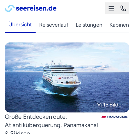
Übersicht
Reiseverlauf
Leistungen
Kabinen
+
15 Bilder
Große Entdeckerroute:
Atlantiküberquerung, Panamakanal
& Südsee