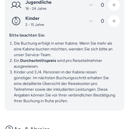
Jugendliche
0
22
Fazendinha (Brasilien)
16 - 24 Jahre
Kinder
23
Seetag
0
2 - 15 Jahre
24
Teufelsinsel (Französisch-Guayana)
Bitte beachten Sie:
Die Buchung erfolgt in einer Kabine. Wenn Sie mehr als
25
- 26
2 Seetage
eine Kabine buchen möchten, wenden Sie sich bitte an
unser Service-Team.
27
Fort-de-France (Martinique)
Ein
Durchschnittspreis
wird pro Reiseteilnehmer
ausgewiesen.
Port Elizabeth (St. Vincent und die
Kinder und 3./4. Personen in der Kabine reisen
28
Grenadinen)
günstiger. Im nächsten Buchungsschritt erhalten Sie
eine detaillierte Übersicht der Reisekosten pro
29
Castries (St. Lucia)
Teilnehmer sowie der inkludierten Leistungen. Diese
Angaben können Sie vor Ihrer verbindlichen Bestätigung
Ihrer Buchung in Ruhe prüfen.
30
Bridgetown (Barbados)
Kingstown (VC, St. Vincent und die
31
Grenadinen)