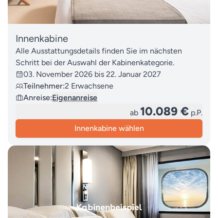
42
Limón (Costa Rica)
43
Colón (Panama)
Innenkabine
44
Seetag
Alle Ausstattungsdetails finden Sie im nächsten
Schritt bei der Auswahl der Kabinenkategorie.
45
Panama City (Panama)
03. November 2026 bis 22. Januar 2027
Teilnehmer:
2 Erwachsene
46
Panama City (Panama)
Anreise:
Eigenanreise
47
Seetag
10.089 €
ab
p.P.
Innenkabine wählen
48
Manta (Ecuador)
49
Guayaquil (Ecuador)
50
Guayaquil (Ecuador)
51
Puerto López (Ecuador)
52
Seetag