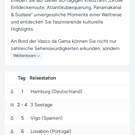
Erleben Sie auf dieser 80-tägigen Kreuzfahrt „Große
Entdeckerroute: Atlantiküberquerung, Panamakanal
& Südsee“ unvergessliche Momente einer Weltreise
und entdecken Sie faszinierende kulturelle
Highlights.
An Bord der Vasco da Gama können Sie nicht nur
zahlreiche Sehenswürdigkeiten erkunden, sondern
auch das Leben an Bord in vollen Zügen genießen.
Weiterlesen
Freuen Sie sich auf Anläufe in Häfen wie Hamburg,
Teufelsinsel und Oranjestad, die Ihnen authentische
Tag
Reisestation
Einblicke und besondere Erlebnisse bieten.
1
Hamburg (Deutschland)
Ihre Reise beginnt am 03. November 2026 in
Hamburg (Deutschland). Nach 80 Tagen erreichen
2
- 4
3 Seetage
Sie den Zielhafen Papeete (Französisch-
Polynesien), wo Ihre aufregende Reise endet.
5
Vigo (Spanien)
Seereisen.de ist Ihr zuverlässiger Partner für Nicko
6
Lissabon (Portugal)