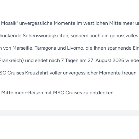
s Mosaik“ unvergessliche Momente im westlichen Mittelmeer und
druckende Sehenswürdigkeiten, sondern auch ein genussvolles
 von Marseille, Tarragona und Livorno, die Ihnen spannende E
(Frankreich) und endet nach 7 Tagen am 27. August 2026 wieder 
MSC Cruises Kreuzfahrt voller unvergesslicher Momente freuen – 
 Mittelmeer-Reisen mit MSC Cruises zu entdecken.
n rund um Ihre Reise weiterzuhelfen. Egal ob zur Buchung oder 
ir freuen uns darauf, Ihre Traumziele Wirklichkeit werden zu lass