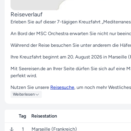
Reiseverlauf
Erleben Sie auf dieser 7-tägigen Kreuzfahrt „Mediterrane
An Bord der MSC Orchestra erwarten Sie nicht nur beein
Während der Reise besuchen Sie unter anderem die Häfen
Ihre Kreuzfahrt beginnt am 20. August 2026 in Marseille 
Mit Seereisen.de an Ihrer Seite dürfen Sie sich auf eine 
perfekt wird.
Nutzen Sie unsere
Reisesuche
, um noch mehr Westliches
Weiterlesen
Unser Team von Reiseexperten freut sich, Ihnen bei Frage
kontaktieren
.
Tag
Reisestation
Bereit für eine Reise, die Sie inspiriert und begeistert? W
1
Marseille (Frankreich)