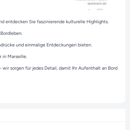
 entdecken Sie faszinierende kulturelle Highlights.
 Bordleben.
indrücke und einmalige Entdeckungen bieten.
in Marseille.
wir sorgen für jedes Detail, damit Ihr Aufenthalt an Bord
anderen Anliegen – zögern Sie nicht, uns jederzeit zu
en!