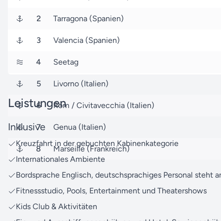
2
Tarragona (Spanien)
3
Valencia (Spanien)
4
Seetag
5
Livorno (Italien)
Leistungen
6
Rom / Civitavecchia (Italien)
Inklusive
7
Genua (Italien)
Kreuzfahrt in der gebuchten Kabinenkategorie
8
Marseille (Frankreich)
Internationales Ambiente
Bordsprache Englisch, deutschsprachiges Personal steht a
Fitnessstudio, Pools, Entertainment und Theatershows
Kids Club & Aktivitäten