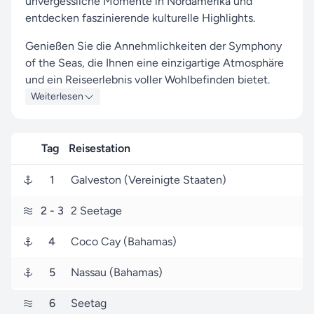
unvergessliche Momente in Nordamerika und
entdecken faszinierende kulturelle Highlights.
Genießen Sie die Annehmlichkeiten der Symphony
of the Seas, die Ihnen eine einzigartige Atmosphäre
und ein Reiseerlebnis voller Wohlbefinden bietet.
Weiterlesen
Ihre Route führt Sie zu beeindruckenden Häfen wie
Galveston, Coco Cay und Nassau, wo Sie die lokale
Atmosphäre und das lebendige Leben vor Ort
Tag
Reisestation
erleben können.
1
Galveston (Vereinigte Staaten)
Ihre Reise beginnt am 29. August 2026 in Galveston
(Vereinigte Staaten), und nach 8 Tagen, am 06.
2
- 3
2 Seetage
September 2026, erreichen Sie wieder den Hafen
von Galveston (Vereinigte Staaten).
4
Coco Cay (Bahamas)
Seereisen.de ist Ihr zuverlässiger Partner für Reisen
5
Nassau (Bahamas)
mit Royal Caribbean International, und unser Ziel ist
es, Ihnen mit unserer Erfahrung und unseren
6
Seetag