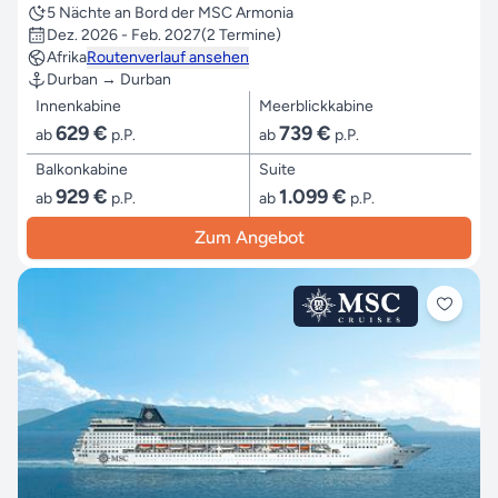
5 Nächte an Bord der MSC Armonia
Dez. 2026 - Feb. 2027
(2 Termine)
Afrika
Routenverlauf ansehen
Durban → Durban
Innenkabine
Meerblickkabine
629 €
739 €
ab
p.P.
ab
p.P.
Balkonkabine
Suite
929 €
1.099 €
ab
p.P.
ab
p.P.
Zum Angebot