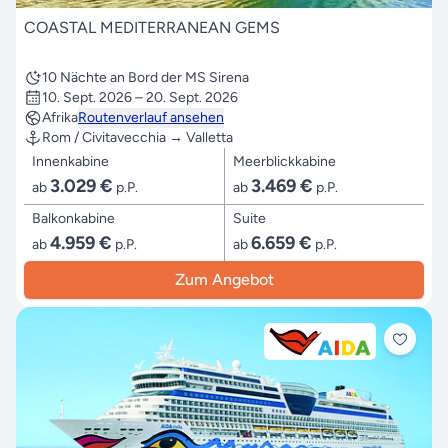
COASTAL MEDITERRANEAN GEMS
10 Nächte an Bord der MS Sirena
10. Sept. 2026 – 20. Sept. 2026
Afrika
Routenverlauf ansehen
Rom / Civitavecchia → Valletta
Innenkabine
Meerblickkabine
3.029 €
3.469 €
ab
p.P.
ab
p.P.
Balkonkabine
Suite
4.959 €
6.659 €
ab
p.P.
ab
p.P.
Zum Angebot