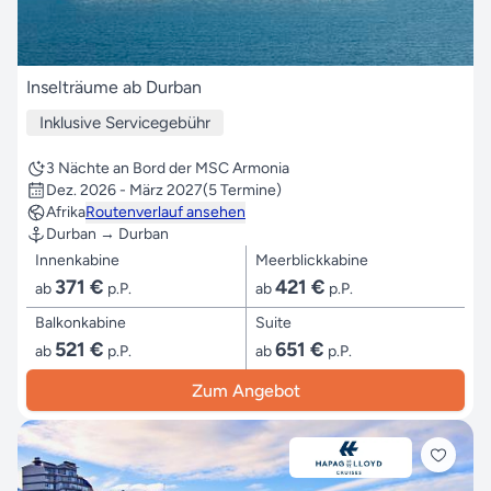
Inselträume ab Durban
Inklusive Servicegebühr
3 Nächte an Bord der MSC Armonia
Dez. 2026 - März 2027
(5 Termine)
Afrika
Routenverlauf ansehen
Durban → Durban
Innenkabine
Meerblickkabine
371 €
421 €
ab
p.P.
ab
p.P.
Balkonkabine
Suite
521 €
651 €
ab
p.P.
ab
p.P.
Zum Angebot