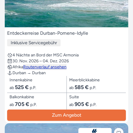
Entdeckerreise Durban-Pomene-Idylle
Inklusive Servicegebühr
4 Nächte an Bord der MSC Armonia
30. Nov. 2026 – 04. Dez. 2026
Afrika
Routenverlauf ansehen
Durban → Durban
Innenkabine
Meerblickkabine
525 €
585 €
ab
p.P.
ab
p.P.
Balkonkabine
Suite
705 €
905 €
ab
p.P.
ab
p.P.
Zum Angebot