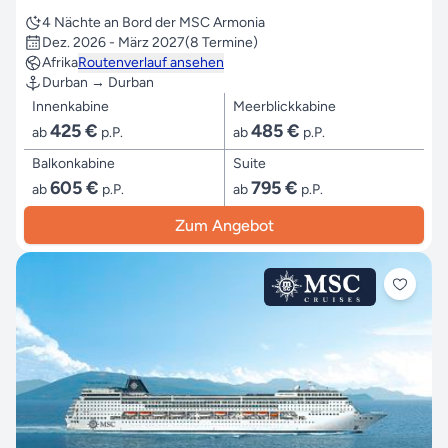
4 Nächte an Bord der MSC Armonia
Dez. 2026 - März 2027
(8 Termine)
Afrika
Routenverlauf ansehen
Durban → Durban
Innenkabine
Meerblickkabine
425 €
485 €
ab
p.P.
ab
p.P.
Balkonkabine
Suite
605 €
795 €
ab
p.P.
ab
p.P.
Zum Angebot