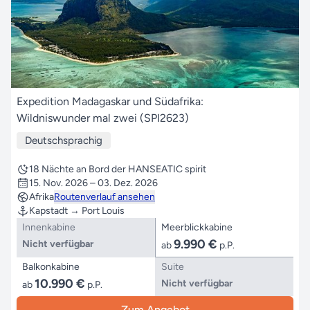
Expedition Madagaskar und Südafrika:
Wildniswunder mal zwei (SPI2623)
Deutschsprachig
18 Nächte an Bord der HANSEATIC spirit
15. Nov. 2026 – 03. Dez. 2026
Afrika
Routenverlauf ansehen
Kapstadt → Port Louis
Innenkabine
Meerblickkabine
9.990 €
Nicht verfügbar
ab
p.P.
Balkonkabine
Suite
10.990 €
Nicht verfügbar
ab
p.P.
Zum Angebot