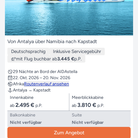
Von Antalya über Namibia nach Kapstadt
Deutschsprachig
Inklusive Servicegebühr
mit Flug buchbar ab
3.445 €
p.P.
29 Nächte an Bord der AIDAstella
22. Okt. 2026 – 20. Nov. 2026
Afrika
Routenverlauf ansehen
Antalya → Kapstadt
Innenkabine
Meerblickkabine
2.495 €
3.810 €
ab
p.P.
ab
p.P.
Balkonkabine
Suite
Nicht verfügbar
Nicht verfügbar
Zum Angebot