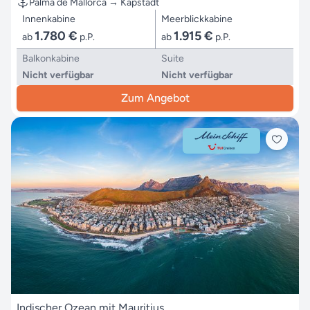
Palma de Mallorca → Kapstadt
Innenkabine
Meerblickkabine
1.780 €
1.915 €
ab
p.P.
ab
p.P.
Balkonkabine
Suite
Nicht verfügbar
Nicht verfügbar
Zum Angebot
Indischer Ozean mit Mauritius