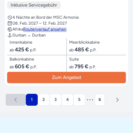
Inklusive Servicegebühr
4 Nächte an Bord der MSC Armonia
08. Feb. 2027 – 12. Feb. 2027
Afrika
Routenverlauf ansehen
Durban → Durban
Innenkabine
Meerblickkabine
425 €
485 €
ab
p.P.
ab
p.P.
Balkonkabine
Suite
605 €
795 €
ab
p.P.
ab
p.P.
Zum Angebot
1
2
3
4
5
6