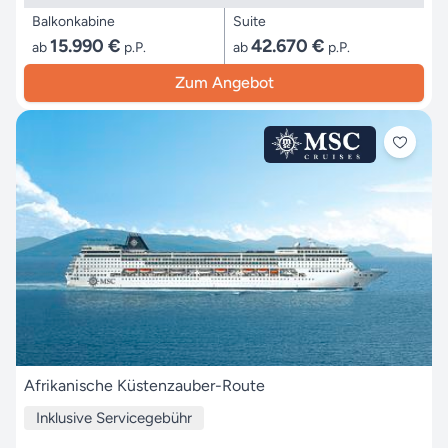
Balkonkabine
Suite
15.990 €
42.670 €
ab
p.P.
ab
p.P.
Zum Angebot
Afrikanische Küstenzauber-Route
Inklusive Servicegebühr