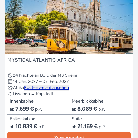
MYSTICAL ATLANTIC AFRICA
24 Nächte an Bord der MS Sirena
14. Jan. 2027 – 07. Feb. 2027
Afrika
Routenverlauf ansehen
Lissabon → Kapstadt
Innenkabine
Meerblickkabine
7.699 €
8.089 €
ab
p.P.
ab
p.P.
Balkonkabine
Suite
10.839 €
21.169 €
ab
p.P.
ab
p.P.
Zum Angebot