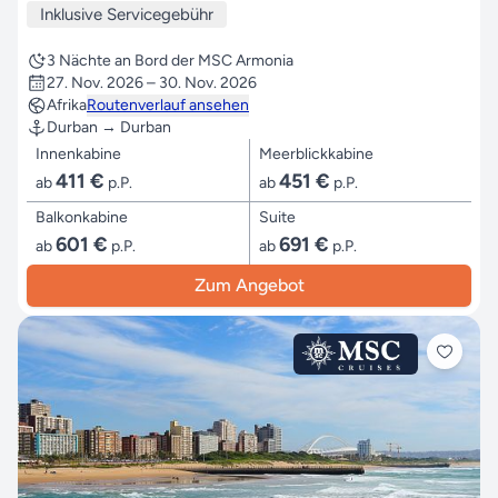
Inklusive Servicegebühr
3 Nächte an Bord der MSC Armonia
27. Nov. 2026 – 30. Nov. 2026
Afrika
Routenverlauf ansehen
Durban → Durban
Innenkabine
Meerblickkabine
411 €
451 €
ab
p.P.
ab
p.P.
Balkonkabine
Suite
601 €
691 €
ab
p.P.
ab
p.P.
Zum Angebot