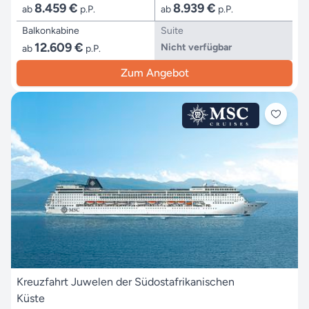
8.459 €
8.939 €
ab
p.P.
ab
p.P.
Balkonkabine
Suite
12.609 €
Nicht verfügbar
ab
p.P.
Zum Angebot
Kreuzfahrt Juwelen der Südostafrikanischen
Küste