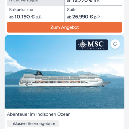
12.770 €
Nicht verfügbar
ab
p.P.
Balkonkabine
Suite
10.190 €
26.990 €
ab
p.P.
ab
p.P.
Zum Angebot
Abenteuer im Indischen Ozean
Inklusive Servicegebühr