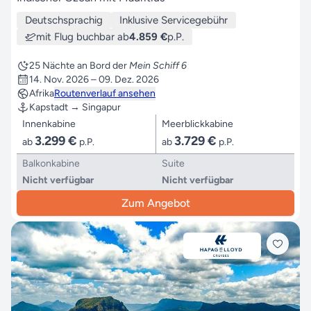
Deutschsprachig
Inklusive Servicegebühr
mit Flug buchbar ab
4.859 €
p.P.
25 Nächte an Bord der
Mein Schiff 6
14. Nov. 2026 – 09. Dez. 2026
Afrika
Routenverlauf ansehen
Kapstadt → Singapur
Innenkabine
Meerblickkabine
3.299 €
3.729 €
ab
p.P.
ab
p.P.
Balkonkabine
Suite
Nicht verfügbar
Nicht verfügbar
Zum Angebot