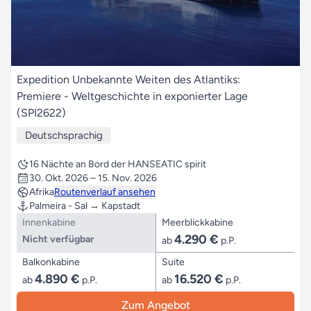
Expedition Unbekannte Weiten des Atlantiks:
Premiere - Weltgeschichte in exponierter Lage
(SPI2622)
Deutschsprachig
16 Nächte an Bord der HANSEATIC spirit
30. Okt. 2026 – 15. Nov. 2026
Afrika
Routenverlauf ansehen
Palmeira - Sal → Kapstadt
Innenkabine
Meerblickkabine
4.290 €
Nicht verfügbar
ab
p.P.
Balkonkabine
Suite
4.890 €
16.520 €
ab
p.P.
ab
p.P.
Zum Angebot