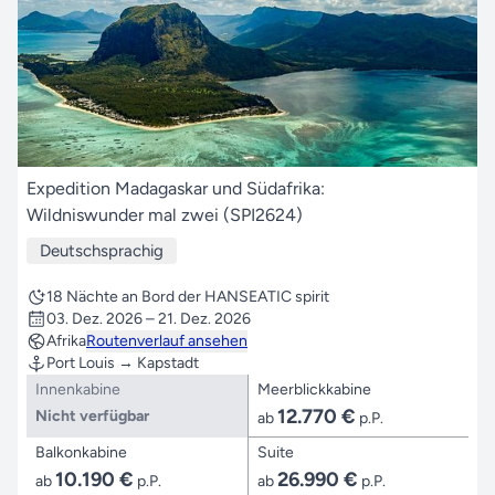
Expedition Madagaskar und Südafrika:
Wildniswunder mal zwei (SPI2624)
Deutschsprachig
18 Nächte an Bord der HANSEATIC spirit
03. Dez. 2026 – 21. Dez. 2026
Afrika
Routenverlauf ansehen
Port Louis → Kapstadt
Innenkabine
Meerblickkabine
12.770 €
Nicht verfügbar
ab
p.P.
Balkonkabine
Suite
10.190 €
26.990 €
ab
p.P.
ab
p.P.