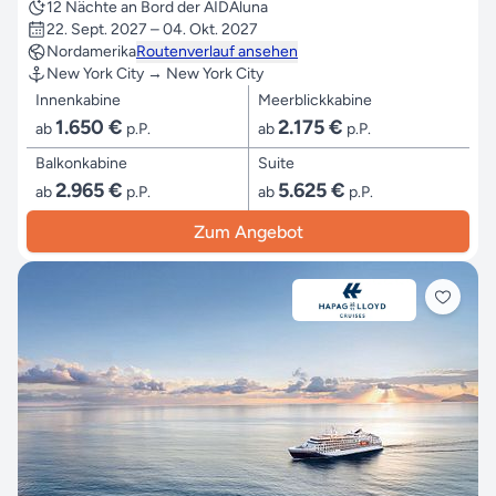
12 Nächte an Bord der AIDAluna
22. Sept. 2027 – 04. Okt. 2027
Nordamerika
Routenverlauf ansehen
New York City → New York City
Innenkabine
Meerblickkabine
1.650 €
2.175 €
ab
p.P.
ab
p.P.
Balkonkabine
Suite
2.965 €
5.625 €
ab
p.P.
ab
p.P.
Zum Angebot