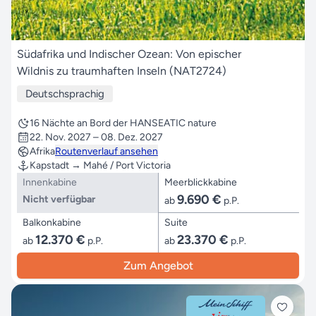
Südafrika und Indischer Ozean: Von epischer
Wildnis zu traumhaften Inseln (NAT2724)
Deutschsprachig
16 Nächte an Bord der HANSEATIC nature
22. Nov. 2027 – 08. Dez. 2027
Afrika
Routenverlauf ansehen
Kapstadt → Mahé / Port Victoria
Innenkabine
Meerblickkabine
9.690 €
Nicht verfügbar
ab
p.P.
Balkonkabine
Suite
12.370 €
23.370 €
ab
p.P.
ab
p.P.
Zum Angebot