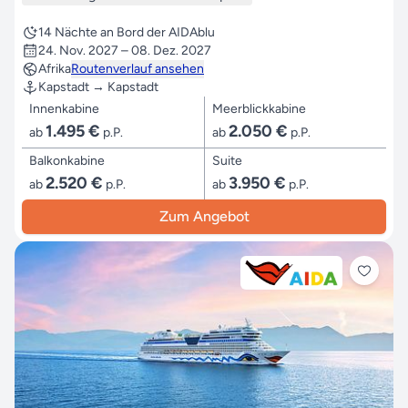
14 Nächte an Bord der AIDAblu
24. Nov. 2027 – 08. Dez. 2027
Afrika
Routenverlauf ansehen
Kapstadt → Kapstadt
Innenkabine
Meerblickkabine
1.495 €
2.050 €
ab
p.P.
ab
p.P.
Balkonkabine
Suite
2.520 €
3.950 €
ab
p.P.
ab
p.P.
Zum Angebot