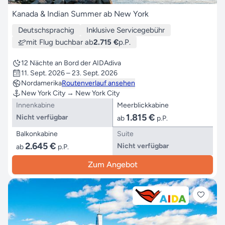
Kanada & Indian Summer ab New York
Deutschsprachig
Inklusive Servicegebühr
mit Flug buchbar ab
2.715 €
p.P.
12 Nächte an Bord der AIDAdiva
11. Sept. 2026 – 23. Sept. 2026
Nordamerika
Routenverlauf ansehen
New York City → New York City
Innenkabine
Meerblickkabine
1.815 €
Nicht verfügbar
ab
p.P.
Balkonkabine
Suite
2.645 €
Nicht verfügbar
ab
p.P.
Zum Angebot