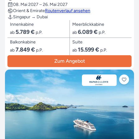
08. Mai 2027 – 26. Mai 2027
Orient & Emirate
Routenverlauf ansehen
Singapur → Dubai
Innenkabine
Meerblickkabine
5.789 €
6.089 €
ab
p.P.
ab
p.P.
Balkonkabine
Suite
7.849 €
15.599 €
ab
p.P.
ab
p.P.
Zum Angebot