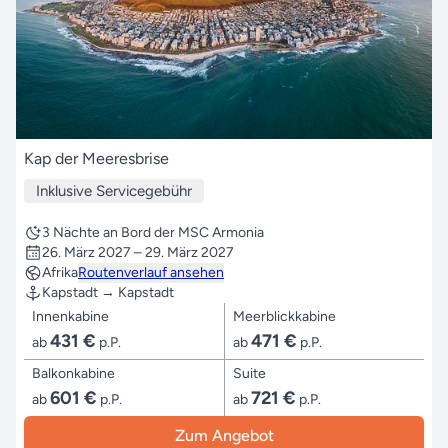
Kap der Meeresbrise
Inklusive Servicegebühr
3 Nächte an Bord der MSC Armonia
26. März 2027 – 29. März 2027
Afrika
Routenverlauf ansehen
Kapstadt → Kapstadt
Innenkabine
Meerblickkabine
431 €
471 €
ab
p.P.
ab
p.P.
Balkonkabine
Suite
601 €
721 €
ab
p.P.
ab
p.P.
Zum Angebot