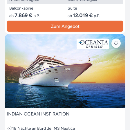
Balkonkabine
Suite
7.869 €
12.019 €
ab
p.P.
ab
p.P.
Zum Angebot
INDIAN OCEAN INSPIRATION
18 Nächte an Bord der MS Nautica