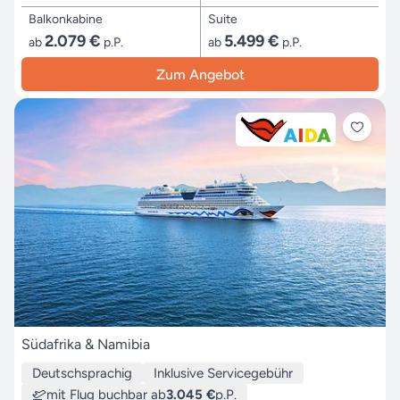
Balkonkabine
Suite
2.079 €
5.499 €
ab
p.P.
ab
p.P.
Zum Angebot
Südafrika & Namibia
Deutschsprachig
Inklusive Servicegebühr
mit Flug buchbar ab
3.045 €
p.P.