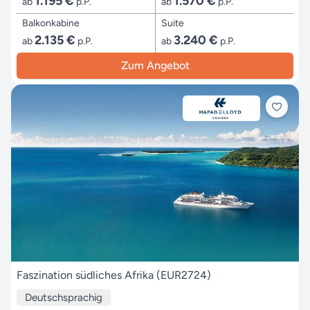
1.195 €
1.570 €
ab
p.P.
ab
p.P.
Balkonkabine
Suite
2.135 €
3.240 €
ab
p.P.
ab
p.P.
Zum Angebot
Faszination südliches Afrika (EUR2724)
Deutschsprachig