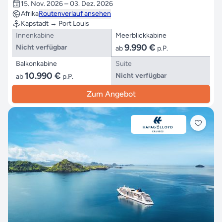
15. Nov. 2026 – 03. Dez. 2026
Afrika
Routenverlauf ansehen
Kapstadt → Port Louis
Innenkabine
Meerblickkabine
9.990 €
Nicht verfügbar
ab
p.P.
Balkonkabine
Suite
10.990 €
Nicht verfügbar
ab
p.P.
Zum Angebot