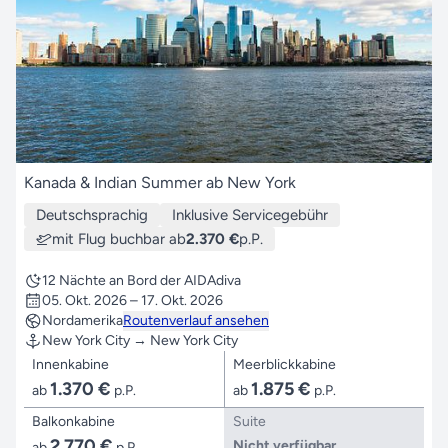
Kanada & Indian Summer ab New York
Deutschsprachig
Inklusive Servicegebühr
mit Flug buchbar ab
2.370 €
p.P.
12 Nächte an Bord der AIDAdiva
05. Okt. 2026 – 17. Okt. 2026
Nordamerika
Routenverlauf ansehen
New York City → New York City
Innenkabine
Meerblickkabine
1.370 €
1.875 €
ab
p.P.
ab
p.P.
Balkonkabine
Suite
2.770 €
Nicht verfügbar
ab
p.P.