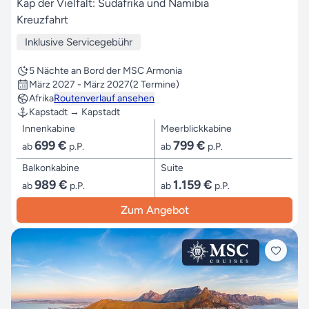
Kap der Vielfalt: Südafrika und Namibia
Kreuzfahrt
Inklusive Servicegebühr
5 Nächte an Bord der MSC Armonia
März 2027 - März 2027
(2 Termine)
Afrika
Routenverlauf ansehen
Kapstadt → Kapstadt
Innenkabine
Meerblickkabine
699 €
799 €
ab
p.P.
ab
p.P.
Balkonkabine
Suite
989 €
1.159 €
ab
p.P.
ab
p.P.
Zum Angebot