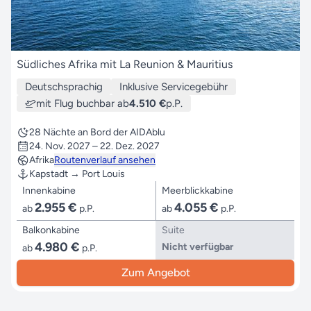
Südliches Afrika mit La Reunion & Mauritius
Deutschsprachig
Inklusive Servicegebühr
mit Flug buchbar ab
4.510 €
p.P.
28 Nächte an Bord der AIDAblu
24. Nov. 2027 – 22. Dez. 2027
Afrika
Routenverlauf ansehen
Kapstadt → Port Louis
Innenkabine
Meerblickkabine
2.955 €
4.055 €
ab
p.P.
ab
p.P.
Balkonkabine
Suite
4.980 €
Nicht verfügbar
ab
p.P.
Zum Angebot