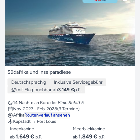
Südafrika und Inselparadiese
Deutschsprachig
Inklusive Servicegebühr
mit Flug buchbar ab
3.149 €
p.P.
14 Nächte an Bord der
Mein Schiff 5
Nov. 2027 - Feb. 2028
(3 Termine)
Afrika
Routenverlauf ansehen
Kapstadt → Port Louis
Innenkabine
Meerblickkabine
1.649 €
1.849 €
ab
p.P.
ab
p.P.