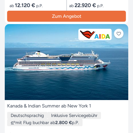
12.120 €
22.920 €
ab
p.P.
ab
p.P.
Zum Angebot
Kanada & Indian Summer ab New York 1
Deutschsprachig
Inklusive Servicegebühr
mit Flug buchbar ab
2.800 €
p.P.