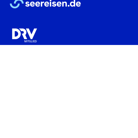
seereisen.de ist ein Unternehmen der
Travel & Cruises
Company GmbH
Seereisen.de GmbH
Kölner Landstr. 119 • 40591 Düsseldorf
T
+49 211 8893 910
F
+49 211 8824 9624
M
service@seereisen.de