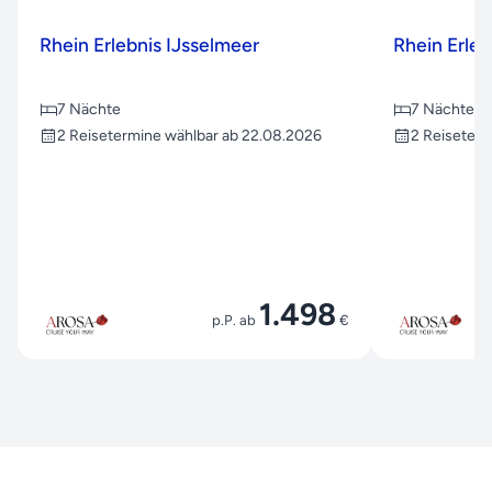
Rhein Erlebnis IJsselmeer
Rhein Erleb
7 Nächte
7 Nächte
2 Reisetermine wählbar ab 22.08.2026
2 Reiseterm
1.498
p.P. ab
€