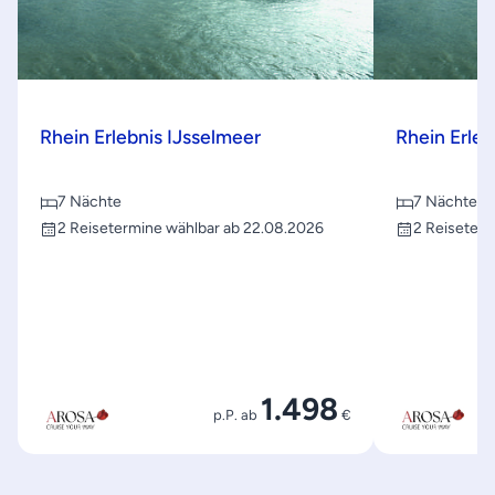
Rhein Erlebnis IJsselmeer
Rhein Erleb
7 Nächte
7 Nächte
2 Reisetermine wählbar ab 22.08.2026
2 Reiseterm
1.498
p.P. ab
€