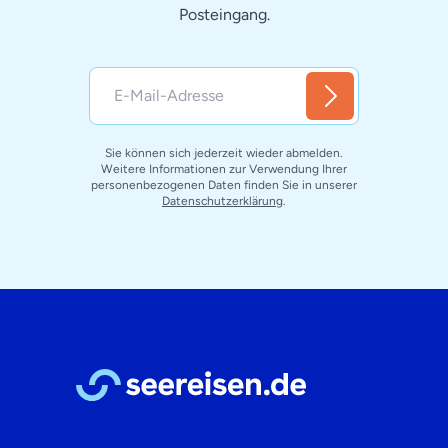
Melden Sie sich für unseren
Newsletter an!
Tolle Angebote und Sonderaktionen direkt in Ihren
Posteingang.
Sie können sich jederzeit wieder abmelden.
Weitere Informationen zur Verwendung Ihrer
personenbezogenen Daten finden Sie in unserer
Datenschutzerklärung
.