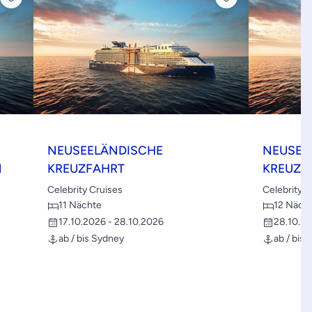
NEUSEELÄNDISCHE
NEUSEE
N
KREUZFAHRT
KREUZF
Celebrity Cruises
Celebrity C
11 Nächte
12 Näch
17.10.2026 - 28.10.2026
28.10.20
ab / bis Sydney
ab / bis