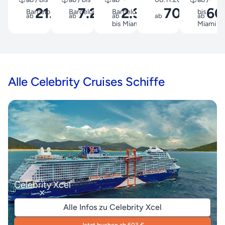
21.582
7.240
2.309
702
60
Barcelona
Barcelona
Barcelona
bis
ab
ab
€
ab
€
ab
€
€
ab
bis Miami
Miami
Alle Celebrity Cruises Schiffe
Celebrity Xcel
Alle Infos zu Celebrity Xcel