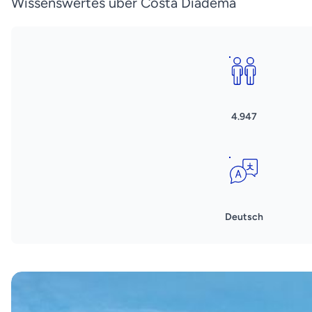
Wissenswertes über Costa Diadema
4.947
Deutsch