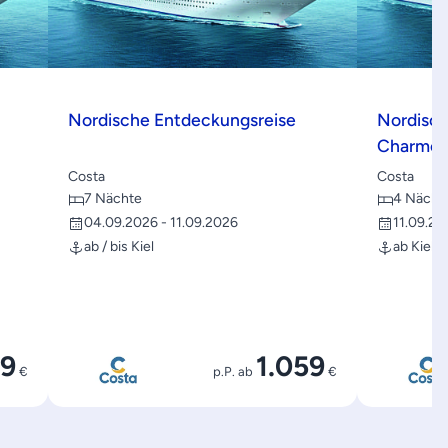
Nordische Entdeckungsreise
Nordisch
Charme
Costa
Costa
7 Nächte
4 Nächt
04.09.2026 - 11.09.2026
11.09.20
ab / bis Kiel
ab Kiel b
9
1.059
€
p.P. ab
€