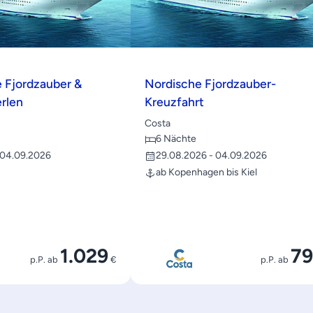
 Fjordzauber &
Nordische Fjordzauber-
rlen
Kreuzfahrt
Costa
6 Nächte
 04.09.2026
29.08.2026 - 04.09.2026
ab Kopenhagen bis Kiel
1.029
79
p.P. ab
€
p.P. ab