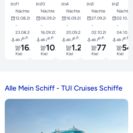
11
10
4
5
2
Nächte
Nächte
Nächte
Nächte
Nächte
12.08.2026
06.09.2026
16.09.2026
27.09.2026
02.10.2
-
-
-
-
-
23.08.2026
16.09.2026
20.09.2026
02.10.2026
04.10.2
p.P.
p.P.
p.P.
p.P.
p.P.
ab /
ab /
ab /
ab /
ab /
16.999
10.499
1.299
779
54
bis
bis
bis
bis
bis
ab
ab
€
ab
€
€
ab
€
ab
Kiel
Kiel
Kiel
Kiel
Kiel
Alle Mein Schiff - TUI Cruises Schiffe