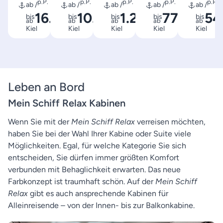
p.P.
p.P.
p.P.
p.P.
p.P.
ab /
ab /
ab /
ab /
ab /
16.999
10.499
1.299
779
54
bis
bis
bis
bis
bis
ab
ab
€
ab
€
€
ab
€
ab
Kiel
Kiel
Kiel
Kiel
Kiel
Leben an Bord
Mein Schiff Relax Kabinen
Wenn Sie mit der
Mein Schiff Relax
verreisen möchten,
haben Sie bei der Wahl Ihrer Kabine oder Suite viele
Möglichkeiten. Egal, für welche Kategorie Sie sich
entscheiden, Sie dürfen immer größten Komfort
verbunden mit Behaglichkeit erwarten. Das neue
Farbkonzept ist traumhaft schön. Auf der
Mein Schiff
Relax
gibt es auch ansprechende Kabinen für
Alleinreisende – von der Innen- bis zur Balkonkabine.