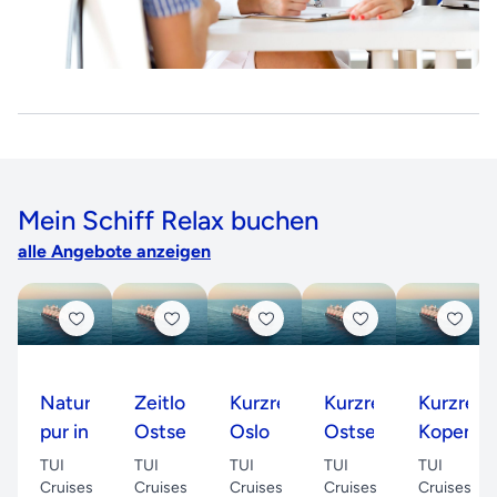
Mein Schiff Relax buchen
alle Angebote anzeigen
Natur
Zeitlose
Kurzreise
Kurzreise
Kurzreis
pur in
Ostsee,
Oslo
Ostsee
Kopenha
Norwegens
hyggeliges
mit
TUI
TUI
TUI
TUI
TUI
Fjorden
Kopenhagen
Kopenhagen
Cruises
Cruises
Cruises
Cruises
Cruises