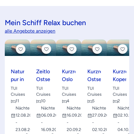
Mein Schiff Relax buchen
alle Angebote anzeigen
Natur
Zeitlose
Kurzreise
Kurzreise
Kurzreis
pur in
Ostsee,
Oslo
Ostsee
Kopenha
Norwegens
hyggeliges
mit
TUI
TUI
TUI
TUI
TUI
Fjorden
Kopenhagen
Kopenhagen
Cruises
Cruises
Cruises
Cruises
Cruises
11
10
4
5
2
Nächte
Nächte
Nächte
Nächte
Nächte
12.08.2026
06.09.2026
16.09.2026
27.09.2026
02.10.2
-
-
-
-
-
23.08.2026
16.09.2026
20.09.2026
02.10.2026
04.10.2