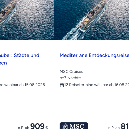
uber: Städte und
Mediterrane Entdeckungsreis
ben
MSC Cruises
7 Nächte
ne wählbar ab 15.08.2026
12 Reisetermine wählbar ab 16.08.2
909
8
p.P. ab
€
p.P. ab