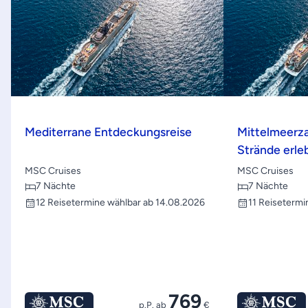
Mediterrane Entdeckungsreise
Mittelmeerza
Strände erle
MSC Cruises
MSC Cruises
7 Nächte
7 Nächte
12 Reisetermine wählbar ab 14.08.2026
11 Reisetermi
769
p.P. ab
€