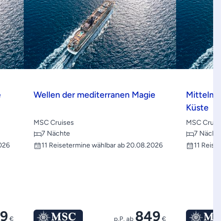
e
Wellen der mediterranen Magie
Mittelme
Küste
MSC Cruises
MSC Cruis
7 Nächte
7 Nächt
026
11 Reisetermine wählbar ab 20.08.2026
11 Reise
19
849
€
p.P. ab
€