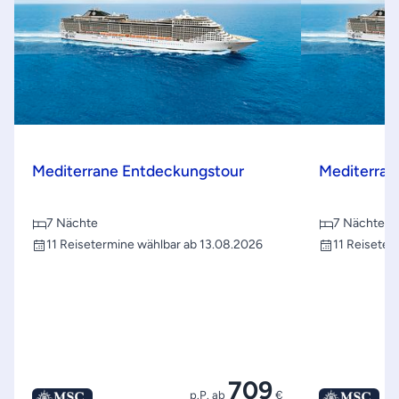
Mediterrane Entdeckungstour
Mediterran
7 Nächte
7 Nächte
11 Reisetermine wählbar ab 13.08.2026
11 Reiseter
709
p.P. ab
€