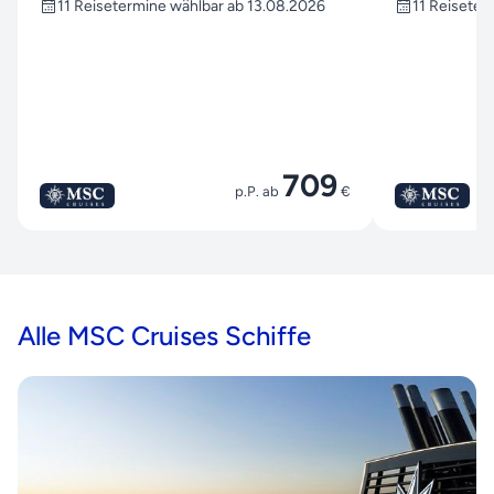
11 Reisetermine wählbar ab 13.08.2026
11 Reiseter
709
p.P. ab
€
Alle MSC Cruises Schiffe