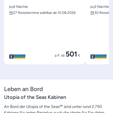
4 Nächte
3 Nächte
27 Reisetermine wählbar ab 10.08.2026
30 Reiseter
501
p.P. ab
€
Leben an Bord
Utopia of the Seas Kabinen
An Bord der Utopia of the Seas℠ sind unter rund 2.750
Kabinen,für jeden Reisetyp auch die ideale für Sie dabei.