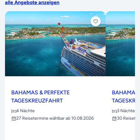
alle Angebote anzeigen
BAHAMAS & PERFEKTE
BAHAMAS 
TAGESKREUZFAHRT
TAGESKRE
4 Nächte
3 Nächte
27 Reisetermine wählbar ab 10.08.2026
30 Reiseter