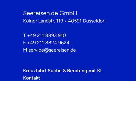
Seereisen.de GmbH
Kölner Landstr. 119 • 40591 Düsseldorf
T
+49 211 8893 910
F
+49 211 8824 9624
M
service@seereisen.de
Kreuzfahrt Suche & Beratung mit KI
Kontakt
Rückrufservice
Newsletter
Über Uns
Häufig gestellte Fragen
Datenschutz
Cookie-Einstellungen
Barrierefreiheitserklärung