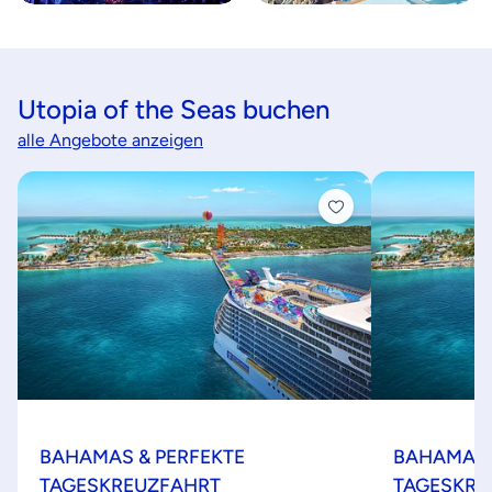
Utopia of the Seas buchen
alle Angebote anzeigen
BAHAMAS & PERFEKTE
BAHAMAS 
TAGESKREUZFAHRT
TAGESKRE