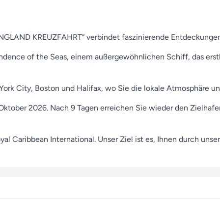
NGLAND KREUZFAHRT“ verbindet faszinierende Entdeckungen 
ndence of the Seas, einem außergewöhnlichen Schiff, das ers
ork City, Boston und Halifax, wo Sie die lokale Atmosphäre u
 Oktober 2026. Nach 9 Tagen erreichen Sie wieder den Zielhafen
Royal Caribbean International. Unser Ziel ist es, Ihnen durch u
l Caribbean International über unsere
Reisesuche
.
nliegen gern zur Seite. Ob bei Buchungen oder Fragen zu Ihrer 