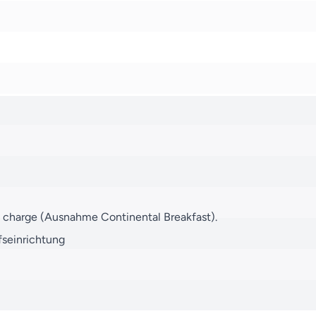
d kleiner Wunder. Lassen Sie uns Ihre Wünsche in ein unverges
e charge (Ausnahme Continental Breakfast).
fseinrichtung