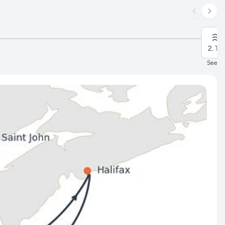
2. Ta
n
Seeta