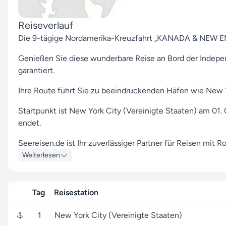
Reiseverlauf
Die 9-tägige Nordamerika-Kreuzfahrt „KANADA & NEW E
Genießen Sie diese wunderbare Reise an Bord der Indepe
garantiert.
Ihre Route führt Sie zu beeindruckenden Häfen wie New Y
Startpunkt ist New York City (Vereinigte Staaten) am 01.
endet.
Seereisen.de ist Ihr zuverlässiger Partner für Reisen mit 
Reiseerlebnis zu ermöglichen.
Weiterlesen
Entdecken Sie auch weitere Nordamerika-Reisen mit Roya
Tag
Reisestation
Das Expertenteam von Seereisen.de steht Ihnen bei allen A
Kontaktbereich
können Sie uns bequem erreichen.
1
New York City (Vereinigte Staaten)