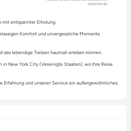
mit entspannter Erholung.
tklassigen Komfort und unvergessliche Momente
nd das lebendige Treiben hautnah erleben können.
 in New York City (Vereinigte Staaten), wo Ihre Reise
nsere Erfahrung und unseren Service ein außergewöhnliches
Reise – wir sind jederzeit für Sie da. Über unseren