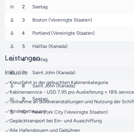
Freuen Sie sich auf eine Auszeit voller Entdeckungen un
2
Seetag
3
Boston (Vereinigte Staaten)
4
Portland (Vereinigte Staaten)
5
Halifax (Kanada)
Leistungen
6
Seetag
Inklusive
7
Saint John (Kanada)
Kreuzfahrt in der gebuchten Kabinenkategorie
8
Saint John (Kanada)
Kabinenservice - USD 7,95 pro Auslieferung + 18% servic
9
Seetag
Teilnahme an Bordveranstaltungen und Nutzung der Schif
Kinderbetreuung
10
New York City (Vereinigte Staaten)
Gepäcktransport bei Ein- und Ausschiffung
Alle Hafensteuern und Gebühren