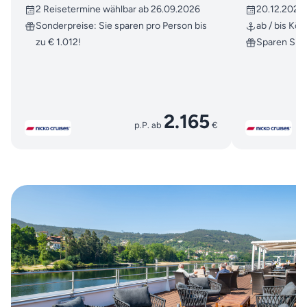
2 Reisetermine wählbar ab 26.09.2026
20.12.2026 
Sonderpreise: Sie sparen pro Person bis
ab / bis Köl
zu € 1.012!
Sparen Sie 
2.165
p.P. ab
€