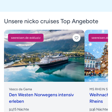
Unsere nicko cruises Top Angebote
seereisen.de exklusiv
seereisen.de e
Vasco da Gama
MS RHEIN SY
Den Westen Norwegens intensiv
Weihnachts
erleben
Rheins
15 Nächte
6 Nächte