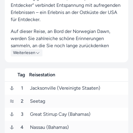
Entdecker“ verbindet Entspannung mit aufregenden
Erlebnissen – ein Erlebnis an der Ostküste der USA
für Entdecker.
Auf dieser Reise, an Bord der Norwegian Dawn,
werden Sie zahlreiche schöne Erinnerungen
sammeln, an die Sie noch lange zurückdenken
werden.
Weiterlesen
Während der Reise erwarten Sie Stopps in den
Häfen von Jacksonville, Freeport und Nassau, wo
Tag
Reisestation
Sie lokale Attraktionen entdecken und
unvergessliche Eindrücke gewinnen.
1
Jacksonville (Vereinigte Staaten)
Startpunkt ist Jacksonville (Vereinigte Staaten), von
2
Seetag
wo aus Sie am 05. Dezember 2026 aufbrechen.
Nach 5 Tagen erreichen Sie wieder den Hafen
3
Great Stirrup Cay (Bahamas)
Jacksonville (Vereinigte Staaten), wo Ihre Reise
endet.
4
Nassau (Bahamas)