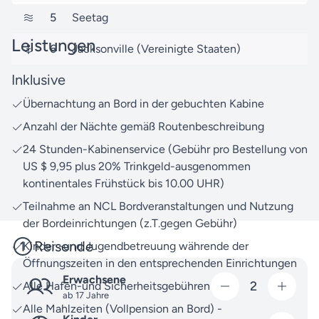
Als Ihr erfahrener und engagierter Partner von
5
Seetag
Norwegian Cruise Line sorgen wir dafür, dass Ihre
Leistungen
Zeit an Bord zu einem unvergesslichen Erlebnis wird.
6
Jacksonville (Vereinigte Staaten)
Mit unserer
Reisesuche
können Sie weitere
Inklusive
Reiseziele entlang der USA Ostküste und darüber
Übernachtung an Bord in der gebuchten Kabine
hinaus mit Norwegian Cruise Line entdecken.
Anzahl der Nächte gemäß Routenbeschreibung
Unser kompetentes Team von Reiseexperten steht
24 Stunden-Kabinenservice (Gebühr pro Bestellung von
Ihnen jederzeit bei Fragen zur Verfügung. Zögern Sie
US $ 9,95 plus 20% Trinkgeld-ausgenommen
nicht, uns zu
kontaktieren
– wir beraten Sie gerne.
kontinentales Frühstück bis 10.00 UHR)
Vor Ihnen liegt eine Reise, die Ihre Sinne beflügeln
Teilnahme an NCL Bordveranstaltungen und Nutzung
wird – wir freuen uns darauf, Ihnen diesen Traum
der Bordeinrichtungen (z.T.gegen Gebühr)
wahr werden zu lassen!
Reisende
Kinder -und Jugendbetreuung währende der
Öffnungszeiten in den entsprechenden Einrichtungen
Erwachsene
2
Alle Hafen-und Sicherheitsgebühren
ab 17 Jahre
Alle Mahlzeiten (Vollpension an Bord) -