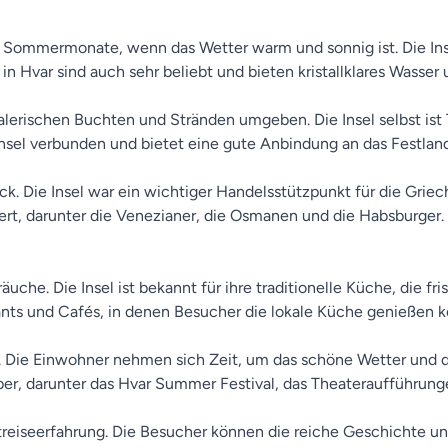
r Sommermonate, wenn das Wetter warm und sonnig ist. Die Inse
n Hvar sind auch sehr beliebt und bieten kristallklares Wasser
alerischen Buchten und Stränden umgeben. Die Insel selbst ist 
 Insel verbunden und bietet eine gute Anbindung an das Festland
ck. Die Insel war ein wichtiger Handelsstützpunkt für die Grie
rt, darunter die Venezianer, die Osmanen und die Habsburger. Di
äuche. Die Insel ist bekannt für ihre traditionelle Küche, die f
ants und Cafés, in denen Besucher die lokale Küche genießen 
m. Die Einwohner nehmen sich Zeit, um das schöne Wetter und 
ber, darunter das Hvar Summer Festival, das Theateraufführunge
rtreiseerfahrung. Die Besucher können die reiche Geschichte u