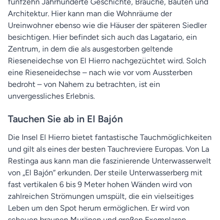
fünfzehn Jahrhunderte Geschichte, Bräuche, Bauten und
Architektur. Hier kann man die Wohnräume der
Ureinwohner ebenso wie die Häuser der späteren Siedler
besichtigen. Hier befindet sich auch das Lagatario, ein
Zentrum, in dem die als ausgestorben geltende
Rieseneidechse von El Hierro nachgezüchtet wird. Solch
eine Rieseneidechse – nach wie vor vom Aussterben
bedroht – von Nahem zu betrachten, ist ein
unvergessliches Erlebnis.
Tauchen Sie ab in El Bajón
Die Insel El Hierro bietet fantastische Tauchmöglichkeiten
und gilt als eines der besten Tauchreviere Europas. Von La
Restinga aus kann man die faszinierende Unterwasserwelt
von „El Bajón“ erkunden. Der steile Unterwasserberg mit
fast vertikalen 6 bis 9 Meter hohen Wänden wird von
zahlreichen Strömungen umspült, die ein vielseitiges
Leben um den Spot herum ermöglichen. Er wird von
scheuen braunen Muränen und großen Exemplaren