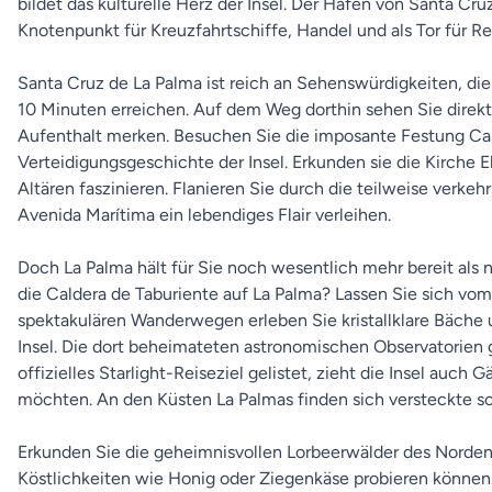
bildet das kulturelle Herz der Insel. Der Hafen von Santa Cruz
Knotenpunkt für Kreuzfahrtschiffe, Handel und als Tor für Re
Santa Cruz de La Palma ist reich an Sehenswürdigkeiten, die
10 Minuten erreichen. Auf dem Weg dorthin sehen Sie direk
Aufenthalt merken. Besuchen Sie die imposante Festung Casti
Verteidigungsgeschichte der Insel. Erkunden sie die Kirche E
Altären faszinieren. Flanieren Sie durch die teilweise verkeh
Avenida Marítima ein lebendiges Flair verleihen.
Doch La Palma hält für Sie noch wesentlich mehr bereit als n
die Caldera de Taburiente auf La Palma? Lassen Sie sich vo
spektakulären Wanderwegen erleben Sie kristallklare Bäche 
Insel. Die dort beheimateten astronomischen Observatorien g
offizielles Starlight-Reiseziel gelistet, zieht die Insel au
möchten. An den Küsten La Palmas finden sich versteckte s
Erkunden Sie die geheimnisvollen Lorbeerwälder des Nordens,
Köstlichkeiten wie Honig oder Ziegenkäse probieren können.