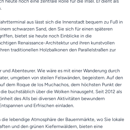
h heute noch eine zentrale Rolle für die Insel. Er dient als
.
ahrtterminal aus lässt sich die Innenstadt bequem zu Fuß in
inem schwarzen Sand, den Sie sich für einen späteren
ffen, bietet sie heute noch Einblicke in die
prächtigen Renaissance-Architektur und ihren kunstvollen
ihren traditionellen Holzbalkonen den Parallelstraßen zur
aber und Abenteurer. Wie wäre es mit einer Wanderung durch
rater, umgeben von steilen Felswänden, begeistern. Auf den
ne auf dem Roque de los Muchachos, dem höchsten Punkt der
die buchstäblich über die Wolken hinausgeht. Seit 2012 als
hönheit des Alls bei diversen Aktivitäten bewundern
Entspannen und Erfrischen einladen.
in die lebendige Atmosphäre der Bauernmärkte, wo Sie lokale
aften und den grünen Kiefernwäldern, bieten eine