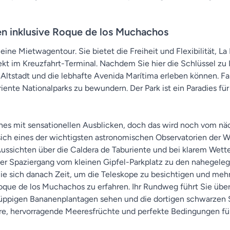
n inklusive Roque de los Muchachos
ine Mietwagentour. Sie bietet die Freiheit und Flexibilität, L
rekt im Kreuzfahrt-Terminal. Nachdem Sie hier die Schlüssel z
 Altstadt und die lebhafte Avenida Marítima erleben können. 
ente Nationalparks zu bewundern. Der Park ist ein Paradies fü
ndenes mit sensationellen Ausblicken, doch das wird noch vom
 sich eines der wichtigsten astronomischen Observatorien der 
 Aussichten über die Caldera de Taburiente und bei klarem Wette
rzer Spaziergang vom kleinen Gipfel-Parkplatz zu den nahegel
 Sie sich danach Zeit, um die Teleskope zu besichtigen und meh
ue de los Muchachos zu erfahren. Ihr Rundweg führt Sie über 
von üppigen Bananenplantagen sehen und die dortigen schwarze
re, hervorragende Meeresfrüchte und perfekte Bedingungen f