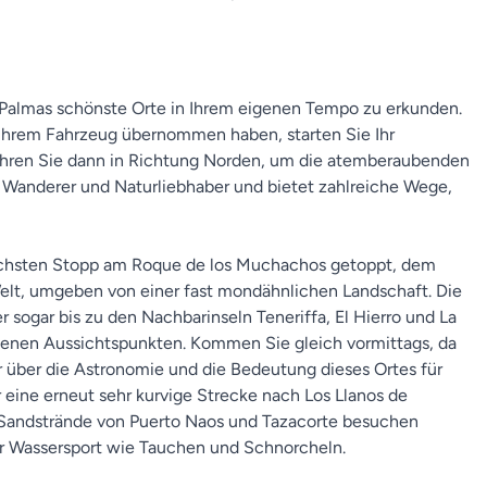
a Palmas schönste Orte in Ihrem eigenen Tempo zu erkunden.
u Ihrem Fahrzeug übernommen haben, starten Sie Ihr
Fahren Sie dann in Richtung Norden, um die atemberaubenden
r Wanderer und Naturliebhaber und bietet zahlreiche Wege,
 nächsten Stopp am Roque de los Muchachos getoppt, dem
Welt, umgeben von einer fast mondähnlichen Landschaft. Die
r sogar bis zu den Nachbarinseln Teneriffa, El Hierro und La
egenen Aussichtspunkten. Kommen Sie gleich vormittags, da
r über die Astronomie und die Bedeutung dieses Ortes für
eine erneut sehr kurvige Strecke nach Los Llanos de
n Sandstrände von Puerto Naos und Tazacorte besuchen
ür Wassersport wie Tauchen und Schnorcheln.