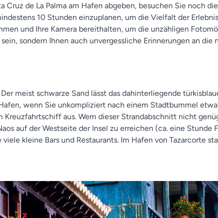
nta Cruz de La Palma am Hafen abgeben, besuchen Sie noch die 
ndestens 10 Stunden einzuplanen, um die Vielfalt der Erlebniss
en und Ihre Kamera bereithalten, um die unzähligen Fotomögli
rt sein, sondern Ihnen auch unvergessliche Erinnerungen an die 
. Der meist schwarze Sand lässt das dahinterliegende türkisbla
m Hafen, wenn Sie unkompliziert nach einem Stadtbummel etw
m Kreuzfahrtschiff aus. Wem dieser Strandabschnitt nicht genü
aos auf der Westseite der Insel zu erreichen (ca. eine Stunde 
viele kleine Bars und Restaurants. Im Hafen von Tazarcorte s