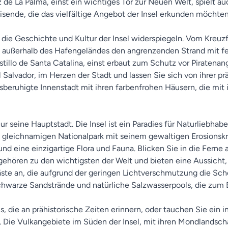
 de La Palma, einst ein wichtiges Tor zur Neuen Welt, spielt auc
isende, die das vielfältige Angebot der Insel erkunden möchten
 die Geschichte und Kultur der Insel widerspiegeln. Vom Kreuzf
t außerhalb des Hafengeländes den angrenzenden Strand mit fe
llo de Santa Catalina, einst erbaut zum Schutz vor Piratenangri
l Salvador, im Herzen der Stadt und lassen Sie sich von ihrer 
rsberuhigte Innenstadt mit ihren farbenfrohen Häusern, die mit 
ur seine Hauptstadt. Die Insel ist ein Paradies für Naturliebh
m gleichnamigen Nationalpark mit seinem gewaltigen Erosionsk
und eine einzigartige Flora und Fauna. Blicken Sie in die Fer
ehören zu den wichtigsten der Welt und bieten eine Aussicht, 
ch Gäste an, die aufgrund der geringen Lichtverschmutzung die Sc
chwarze Sandstrände und natürliche Salzwasserpools, die zum 
 die an prähistorische Zeiten erinnern, oder tauchen Sie ein 
 Die Vulkangebiete im Süden der Insel, mit ihren Mondlandsch