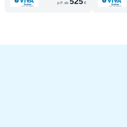
525
p.P. ab
€