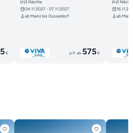
3 Nächte
3 Nächt
04.11.2027 - 07.11.2027
16.11.20
ab Mainz bis Düsseldorf
ab Mainz
5
575
€
p.P. ab
€