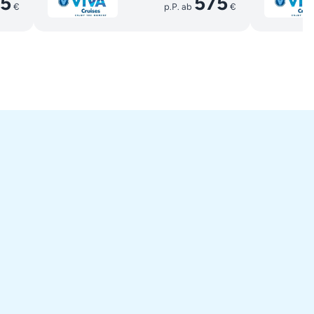
5
575
€
p.P. ab
€