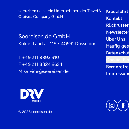
seereisen.de ist ein Unternehmen der
Travel &
Kreuzfahrt
Cruises Company GmbH
Kontakt
Rückrufser
Newslette
Seereisen.de GmbH
Über Uns
Kölner Landstr. 119 • 40591 Düsseldorf
Häufig ges
Datenschu
T
+49 211 8893 910
Cookie-Ein
F
+49 211 8824 9624
Barrierefre
M
service@seereisen.de
Impressu
© 2026 seereisen.de