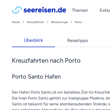
Themen
Exklu
Home
Kreuzfahrten
Westeuropa
Porto
Reedereien
Kreuzfahrt Blog
Last Minute Kreuzfahrte
Mittelmeer
A-ROSA
Tipps & Wissenswertes
Kreuzfahrten ab Deutsc
Norwegen
Überblick
Reisetipps
Phoenix Reisen
Reiseberichte
Kreuzfahrten mit Flug
Kanaren
Newsletter
Plantours
News
Silvesterkreuzfahrten
Karibik
Jetzt abonnieren und Reis
nicko cruises
werden lassen!
Wellnesskreuzfahrten
Orient
Kreuzfahrten nach Porto
VIVA Cruises
Porto Santo Hafen
Der Hafen Porto Santo ist ein beliebtes Ziel für Kreuzfa
Die Insel Porto Santo gehört zur Inselgruppe Madeira, di
Santo ist bekannt für seine atemberaubenden Strände, k
eine entspannte Atmosphäre, die Besucher aus der ganz