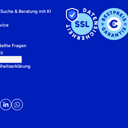
 Suche & Beratung mit KI
vice
r
tellte Fragen
tz
stellungen
iheitserklärung
m