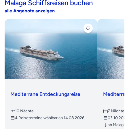
Malaga Schiffsreisen buchen
alle Angebote anzeigen
Mediterrane Entdeckungsreise
Mediterran
10 Nächte
7 Nächte
4 Reisetermine wählbar ab 14.08.2026
03.10.2026 
ab Malaga b