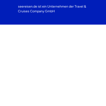
seereisen.de ist ein Unternehmen der
Travel &
Cruises Company GmbH
Seereisen.de GmbH
Kölner Landstr. 119 • 40591 Düsseldorf
T
+49 211 8893 910
F
+49 211 8824 9624
M
service@seereisen.de
Kreuzfahrt Suche & Beratung mit KI
Kontakt
Rückrufservice
Newsletter
Über Uns
Häufig gestellte Fragen