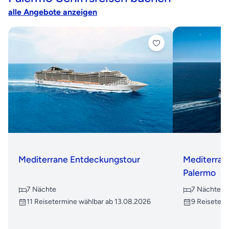
alle Angebote anzeigen
Mediterrane Entdeckungstour
Mediterran
Palermo
7 Nächte
7 Nächte
11 Reisetermine wählbar ab 13.08.2026
9 Reiseterm