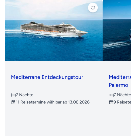
Mediterrane Entdeckungstour
Mediterran
Palermo
7 Nächte
7 Nächte
11 Reisetermine wählbar ab 13.08.2026
9 Reiseterm