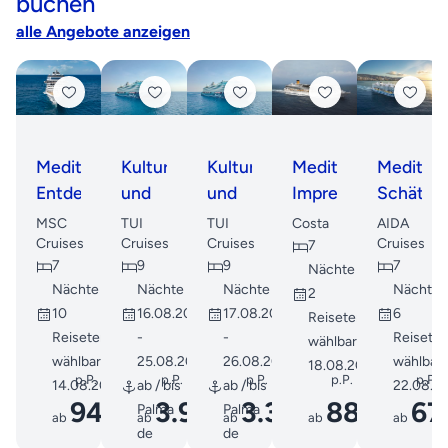
buchen
alle Angebote anzeigen
Mediterrane
Kultur
Kultur
Mediterrane
Mediterr
Entdeckungsreise
und
und
Impressionen:
Schätze
Natur
Natur
Inseln
mit
MSC
TUI
TUI
Costa
AIDA
am
am
und
Korsika
Cruises
Cruises
Cruises
Cruises
7
7
9
9
7
Mittelmeer
Mittelmeer
Küstenzauber
ab
Nächte
Nächte
Nächte
Nächte
Nächte
2
Mallorca
10
16.08.2026
17.08.2026
6
Reisetermine
Reisetermine
-
-
Reisete
wählbar ab
wählbar ab
25.08.2026
26.08.2026
wählbar 
18.08.2026
p.P.
p.P.
p.P.
p.P.
p.P.
14.08.2026
ab / bis
ab / bis
22.08.2
949
3.999
3.399
889
67
Palma
Palma
ab
€
ab
ab
€
ab
€
€
ab
de
de