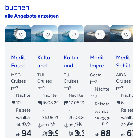
buchen
alle Angebote anzeigen
Mediterrane
Kultur
Kultur
Mediterrane
Mediterr
Entdeckungsreise
und
und
Impressionen:
Schätze
Natur
Natur
Inseln
mit
MSC
TUI
TUI
Costa
AIDA
am
am
und
Korsika
Cruises
Cruises
Cruises
Cruises
7
7
9
9
7
Mittelmeer
Mittelmeer
Küstenzauber
ab
Nächte
Nächte
Nächte
Nächte
Nächte
2
Mallorca
10
16.08.2026
17.08.2026
6
Reisetermine
Reisetermine
-
-
Reisete
wählbar ab
wählbar ab
25.08.2026
26.08.2026
wählbar 
18.08.2026
p.P.
p.P.
p.P.
p.P.
p.P.
14.08.2026
ab / bis
ab / bis
22.08.2
949
3.999
3.399
889
67
Palma
Palma
ab
€
ab
ab
€
ab
€
€
ab