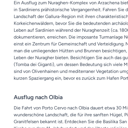
Ein Ausflug zum Nuraghen-Komplex von Arzachena biete
in Sardiniens prähistorische Vergangenheit. Fahren Sie 
Landschaft der Gallura-Region mit ihren charakteristisc
Korkeichenwäldern, bevor Sie die bedeutenden archäolo
Leben auf Sardinien während der Nuraghenzeit (ca. 180
dokumentieren, erreichen. Die imposante Turmanlage Nu
einst ein Zentrum für Gemeinschaft und Verteidigung
man die umliegenden Hütten und Brunnen besichtigen, di
Leben der Nuragher bieten. Besichtigen Sie auch das g
(Tomba dei Giganti), um dessen Bedeutung sich viele M
sind von Olivenhainen und mediterraner Vegetation um
kurzen Spaziergang ein, bevor es zurück zum Hafen Por
Ausflug nach Olbia
Die Fahrt von Porto Cervo nach Olbia dauert etwa 30 Mi
wunderschöne Landschaft, die für ihre sanften Hügel, P
Granitfelsen bekannt ist. Entdecken Sie die Basilika Sa