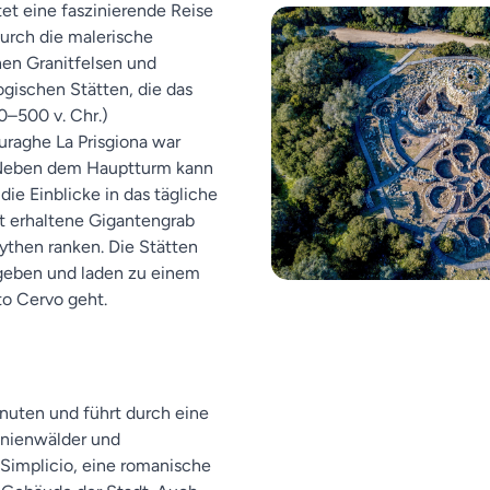
t eine faszinierende Reise
durch die malerische
hen Granitfelsen und
gischen Stätten, die das
0–500 v. Chr.)
raghe La Prisgiona war
. Neben dem Hauptturm kann
e Einblicke in das tägliche
ut erhaltene Gigantengrab
ythen ranken. Die Stätten
geben und laden zu einem
to Cervo geht.
nuten und führt durch eine
inienwälder und
n Simplicio, eine romanische