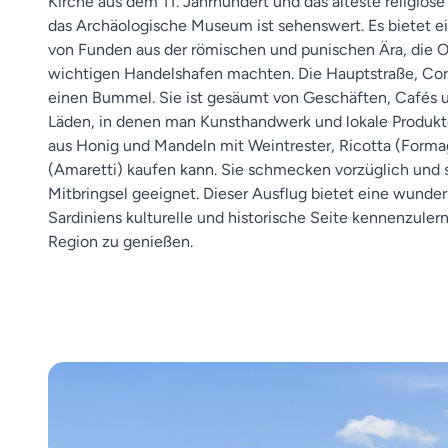
Kirche aus dem 11. Jahrhundert und das älteste religiös
das Archäologische Museum ist sehenswert. Es bietet 
von Funden aus der römischen und punischen Ära, die O
wichtigen Handelshafen machten. Die Hauptstraße, Corso
einen Bummel. Sie ist gesäumt von Geschäften, Cafés u
Läden, in denen man Kunsthandwerk und lokale Produkte
aus Honig und Mandeln mit Weintrester, Ricotta (Forma
(Amaretti) kaufen kann. Sie schmecken vorzüglich und s
Mitbringsel geeignet. Dieser Ausflug bietet eine wunde
Sardiniens kulturelle und historische Seite kennenzuler
Region zu genießen.