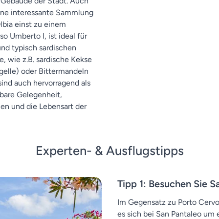
e Gebäude der Stadt. Auch
eine interessante Sammlung
lbia einst zu einem
 Umberto I, ist ideal für
nd typisch sardischen
, wie z.B. sardische Kekse
gelle) oder Bittermandeln
ind auch hervorragend als
rbare Gelegenheit,
nen und die Lebensart der
Experten- & Ausflugstipps
Tipp 1: Besuchen Sie S
Im Gegensatz zu Porto Cervo
es sich bei San Pantaleo um e