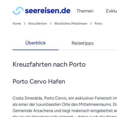
Themen
Exklu
Home
Kreuzfahrten
Westliches Mittelmeer
Porto
Reedereien
Kreuzfahrt Blog
Last Minute Kreuzfahrte
Mittelmeer
A-ROSA
Tipps & Wissenswertes
Kreuzfahrten ab Deutsc
Norwegen
Überblick
Reisetipps
Phoenix Reisen
Reiseberichte
Kreuzfahrten mit Flug
Kanaren
Newsletter
Plantours
News
Silvesterkreuzfahrten
Karibik
Jetzt abonnieren und Reis
nicko cruises
werden lassen!
Wellnesskreuzfahrten
Orient
Kreuzfahrten nach Porto
VIVA Cruises
Porto Cervo Hafen
Costa Smeralda, Porto Cervo, ein exklusiver Ferienort im
als einer der luxuriösesten Orte des Mittelmeerraums. Di
Gemeinde Arzachena und liegt malerisch eingebettet an
die an ein Hirschgeweih erinnert – daher auch der Name 