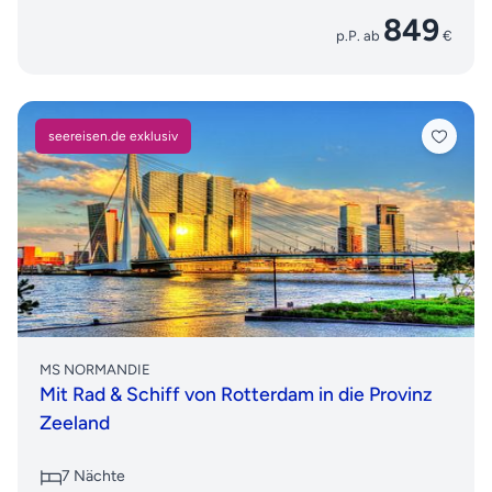
849
p.P. ab
€
seereisen.de exklusiv
MS NORMANDIE
Mit Rad & Schiff von Rotterdam in die Provinz
Zeeland
7 Nächte