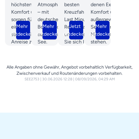
höchsten
Atmosphäre
besten
denen Exklusivität,
Komfort und
– mit
Kreuzfahrt
Komfort und
sorgen für
deutscher
Last Minute
außergewöhnlicher
Mehr
Mehr
Jetzt
Mehr
eine
Bordsprache
Restplätze
Service im
entdecken
entdecken
entdecken
entdecken
stressfreie
auf hoher
und sichern
Mittelpunkt
Anreise zu
See.
Sie sich Ihre
stehen.
den
Traumreise
schönsten
zu Top-
Destinationen
Konditionen!
Alle Angaben ohne Gewähr, Angebot vorbehaltlich Verfügbarkeit,
weltweit.
Zwischenverkauf und Routenänderungen vorbehalten.
SEE2753
|
30.06.2026 12:28
|
08/09/2026, 04:29 AM