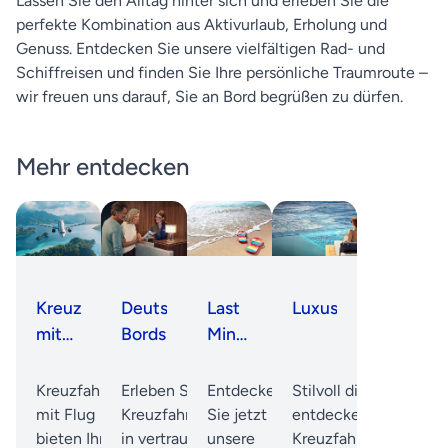
Lassen Sie den Alltag hinter sich und erleben Sie die
perfekte Kombination aus Aktivurlaub, Erholung und
Genuss. Entdecken Sie unsere vielfältigen Rad- und
Schiffreisen und finden Sie Ihre persönliche Traumroute –
wir freuen uns darauf, Sie an Bord begrüßen zu dürfen.
Mehr entdecken
Kreuzfahrten
Deutsche
Last
Luxuskreuzfahrten
mit
Bordsprache
Minute
Flug
Kreuzfahrten
Kreuzfahrten
Erleben Sie
Entdecken
Stilvoll die Welt
mit Flug
Kreuzfahrten
Sie jetzt
entdecken:
bieten Ihnen
in vertrauter
unsere
Kreuzfahrten, bei