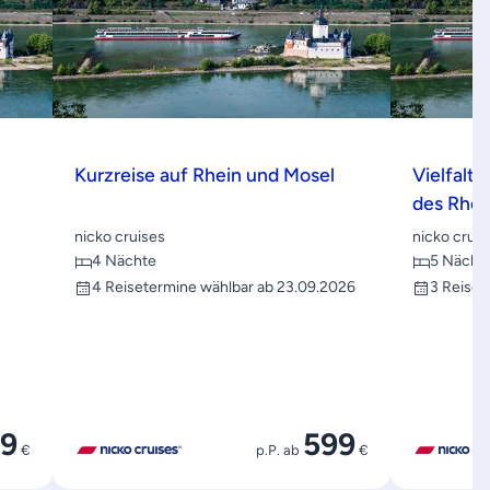
Kurzreise auf Rhein und Mosel
Vielfalt
des Rhei
nicko cruises
nicko cruis
4 Nächte
5 Nächt
4 Reisetermine wählbar ab 23.09.2026
3 Reiset
99
599
€
p.P. ab
€