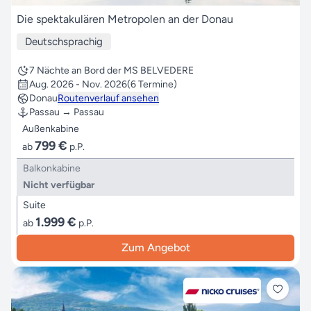
Die spektakulären Metropolen an der Donau
Deutschsprachig
7 Nächte an Bord der MS BELVEDERE
Aug. 2026 - Nov. 2026
(6 Termine)
Donau
Routenverlauf ansehen
Passau → Passau
Außenkabine
799 €
ab
p.P.
Balkonkabine
Nicht verfügbar
Suite
1.999 €
ab
p.P.
Zum Angebot