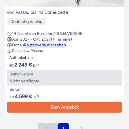
von Passau bis ins Donaudelta
Deutschsprachig
14 Nächte an Bord der MS BELVEDERE
Apr. 2027 - Okt. 2027
(4 Termine)
Donau
Routenverlauf ansehen
Passau → Passau
Außenkabine
2.249 €
ab
p.P.
Balkonkabine
Nicht verfügbar
Suite
4.599 €
ab
p.P.
Zum Angebot
1