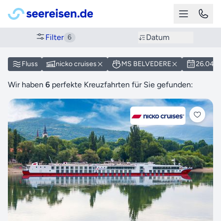
Filter
Datum
6
Fluss
nicko cruises
MS BELVEDERE
26.04.2
Wir haben
6
perfekte Kreuzfahrten für Sie gefunden: