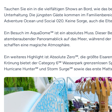
Tauchen Sie ein in die vielfältigen Shows an Bord, wie das
Unterhaltung. Die jüngsten Gäste kommen im Familienbere
Adventure Ocean und Social 020. Keine Sorge, auch die Elt
Ein Besuch im AquaDome℠ ist ein absolutes Muss. Dieser Ber
atemberaubender Panoramablick auf das Meer, während der
schaffen eine magische Atmosphäre.
Ein weiteres Highlight ist Absolute Zero℠, die größte Eisare
Krönung bietet der Category 6℠ Wasserpark grenzenlosen Spa
Hurricane Hunter℠ und Storm Surge℠ sowie das erste Matten