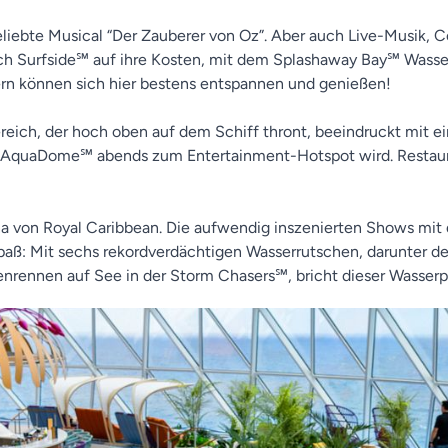
 beliebte Musical “Der Zauberer von Oz”. Aber auch Live-Musi
ich Surfside℠ auf ihre Kosten, mit dem Splashaway Bay℠ Was
ern können sich hier bestens entspannen und genießen!
eich, der hoch oben auf dem Schiff thront, beeindruckt mit ei
 AquaDome℠ abends zum Entertainment-Hotspot wird. Restaur
na von Royal Caribbean. Die aufwendig inszenierten Shows mit d
ß: Mit sechs rekordverdächtigen Wasserrutschen, darunter der f
rennen auf See in der Storm Chasers℠, bricht dieser Wasserpa