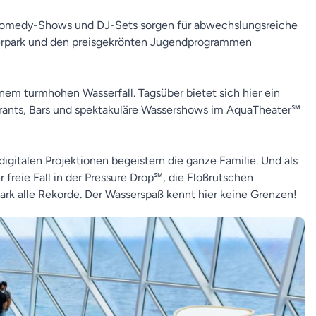
k, Comedy-Shows und DJ-Sets sorgen für abwechslungsreiche
serpark und den preisgekrönten Jugendprogrammen
nem turmhohen Wasserfall. Tagsüber bietet sich hier ein
ants, Bars und spektakuläre Wassershows im AquaTheater℠
igitalen Projektionen begeistern die ganze Familie. Und als
reie Fall in der Pressure Drop℠, die Floßrutschen
rk alle Rekorde. Der Wasserspaß kennt hier keine Grenzen!