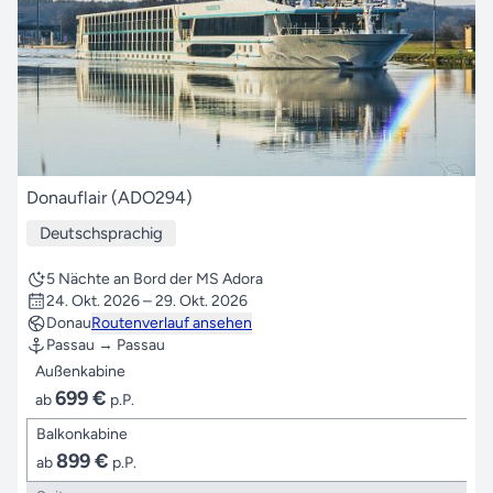
Donauflair (ADO294)
Deutschsprachig
5 Nächte an Bord der MS Adora
24. Okt. 2026 – 29. Okt. 2026
Donau
Routenverlauf ansehen
Passau → Passau
Außenkabine
699 €
ab
p.P.
Balkonkabine
899 €
ab
p.P.