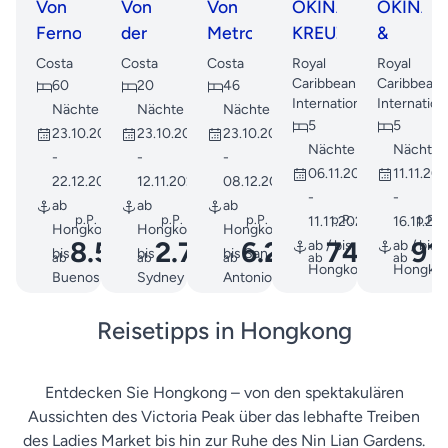
Von
Von
Von
OKINAWA-
OKINA
Fernost
der
Metropolen
KREUZFAHRT
&
zu
Perlflussmündung
zu
ISHIGAK
Costa
Costa
Costa
Royal
Royal
lateinamerikanischen
zur
Paradiesen:
KREUZF
Caribbean
Caribbean
60
20
46
International
Internation
Ufern:
Hafensymphonie:
Eine
Nächte
Nächte
Nächte
5
5
23.10.2026
23.10.2026
23.10.2026
Eine
Eine
Entdeckungsreise
Nächte
Nächte
-
-
-
transoz...
Reise...
dur...
06.11.2026
11.11.20
22.12.2026
12.11.2026
08.12.2026
-
-
ab
ab
ab
p.P.
p.P.
p.P.
p.P.
p.P.
11.11.2026
16.11.20
Hongkong
Hongkong
Hongkong
8.569
2.799
6.249
741
91
ab / bis
ab / bis
bis
bis
bis San
ab
ab
€
ab
€
ab
€
€
ab
Hongkong
Hongko
Buenos
Sydney
Antonio
Aires
Reisetipps in Hongkong
Entdecken Sie Hongkong – von den spektakulären
Aussichten des Victoria Peak über das lebhafte Treiben
des Ladies Market bis hin zur Ruhe des Nin Lian Gardens.