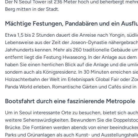
Der N Seoul Tower ist 236 Meter hoch und beherbergt mehre
Berg mitten in der Stadt.
Mächtige Festungen, Pandabären und ein Ausflu
Etwa 1,5 bis 2 Stunden dauert die Anreise nach Yongin, südli
Lebensweise aus der Zeit der Joseon-Dynastie nähergebracht 
Jahrhunderts kennen. Mehr als 260 traditionelle Gebäude 
entfernt liegt die Festung Hwaseong. In der Anlage aus de
haben Sie einen herrlichen Blick auf die Anlage und die um
sondern auch als Königsresidenz. In 30 Minuten erreichen sie
Holzachterbahn der Welt im Erlebnispark Global Fair oder Z
Panda World erleben. Romantische Gärten und Cafés sind in
Bootsfahrt durch eine faszinierende Metropole
Um in Seoul interessante Orte zu besuchen, bietet sich auch 
weitere Sehenswürdigkeiten. Bewundern Sie die Doppelstoc
Brücke. Die Fontänen werden abends von einer beeindruckende
Parks und Grünanlagen als auch Kunst- und Ausstellungshalle