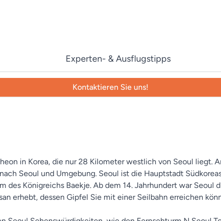
Experten- & Ausflugstipps
Kontaktieren Sie uns!
heon in Korea, die nur 28 Kilometer westlich von Seoul liegt.
e nach Seoul und Umgebung. Seoul ist die Hauptstadt Südkorea
ntrum des Königreichs Baekje. Ab dem 14. Jahrhundert war Seoul 
san erhebt, dessen Gipfel Sie mit einer Seilbahn erreichen kön
en Seoul Sehenswürdigkeiten, wie den Fernsehturm N Seoul T