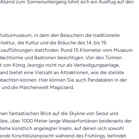
m Abend zum Sonnenuntergang lohnt sich ein Ausflug auf den
n Kulturmuseum, in dem den Besuchern die traditionelle
ktur, die Kultur und die Bräuche des 14. bis 19.
anzaufführungen stattfinden. Rund 15 Kilometer vom Museum
e Wachtürme und Bastionen besichtigen. Von den Türmen
 von König Jeongjo nicht nur als Verteidigungsanlage,
nd bietet eine Vielzahl an Attraktionen, wie die steilste
eobachten können. Hier können Sie auch Pandabären in der
t und die Märchenwelt Magicland.
nen fantastischen Blick auf die Skyline von Seoul und
re, über 1000 Meter lange Wasserfontänen beiderseits der
eihe künstlich angelegter Inseln, auf denen sich sowohl
rende Kirschblütenpracht während des Frühlings, befindet