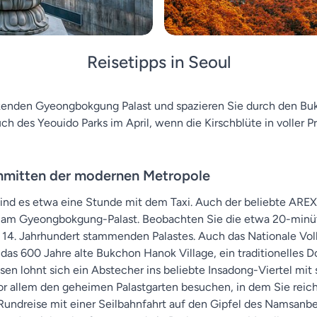
Reisetipps in Seoul
kenden Gyeongbokgung Palast und spazieren Sie durch den Bu
h des Yeouido Parks im April, wenn die Kirschblüte in voller Pra
 inmitten der modernen Metropole
ind es etwa eine Stunde mit dem Taxi. Auch der beliebte AREX-
g am Gyeongbokgung-Palast. Beobachten Sie die etwa 20-minüt
m 14. Jahrhundert stammenden Palastes. Auch das Nationale V
as 600 Jahre alte Bukchon Hanok Village, ein traditionelles Do
n lohnt sich ein Abstecher ins beliebte Insadong-Viertel mit
r allem den geheimen Palastgarten besuchen, in dem Sie reich
undreise mit einer Seilbahnfahrt auf den Gipfel des Namsanbe