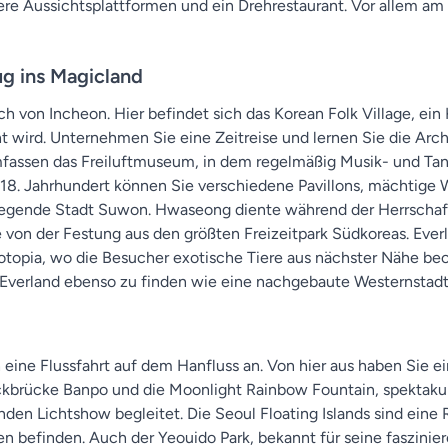
re Aussichtsplattformen und ein Drehrestaurant. Vor allem a
g ins Magicland
ch von Incheon. Hier befindet sich das Korean Folk Village, ei
wird. Unternehmen Sie eine Zeitreise und lernen Sie die Archite
umfassen das Freiluftmuseum, in dem regelmäßig Musik- und T
m 18. Jahrhundert können Sie verschiedene Pavillons, mächtig
liegende Stadt Suwon. Hwaseong diente während der Herrschaft
 von der Festung aus den größten Freizeitpark Südkoreas. Everla
ootopia, wo die Besucher exotische Tiere aus nächster Nähe b
 Everland ebenso zu finden wie eine nachgebaute Westernstad
eine Flussfahrt auf dem Hanfluss an. Von hier aus haben Sie ei
kbrücke Banpo und die Moonlight Rainbow Fountain, spektakulä
n Lichtshow begleitet. Die Seoul Floating Islands sind eine R
n befinden. Auch der Yeouido Park, bekannt für seine faszinie