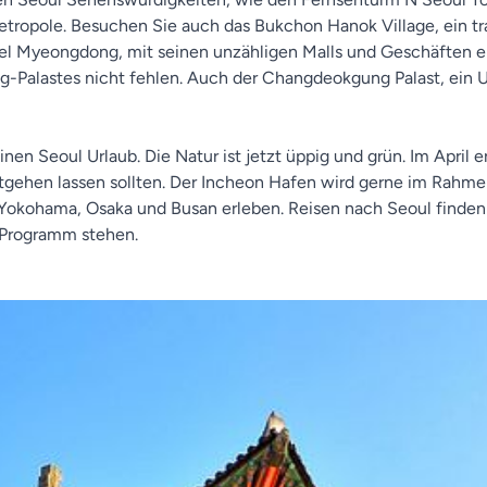
ropole. Besuchen Sie auch das Bukchon Hanok Village, ein tra
el Myeongdong, mit seinen unzähligen Malls und Geschäften ein
-Palastes nicht fehlen. Auch der Changdeokgung Palast, ein 
 einen Seoul Urlaub. Die Natur ist jetzt üppig und grün. Im April
ntgehen lassen sollten. Der Incheon Hafen wird gerne im Rahm
okohama, Osaka und Busan erleben. Reisen nach Seoul finden 
 Programm stehen.