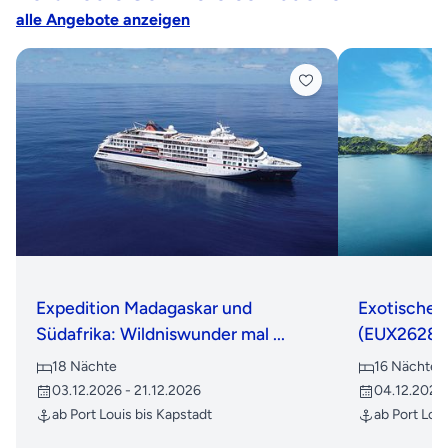
alle Angebote anzeigen
Expedition Madagaskar und
Exotische 
Südafrika: Wildniswunder mal ...
(EUX2628)
18 Nächte
16 Nächte
03.12.2026 - 21.12.2026
04.12.2026 
ab Port Louis bis Kapstadt
ab Port Loui