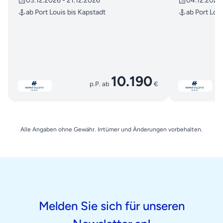
03.12.2026 - 21.12.2026
04.12.2026 
ab Port Louis bis Kapstadt
ab Port Loui
10.190
p.P. ab
€
Alle Angaben ohne Gewähr. Irrtümer und Änderungen vorbehalten.
Melden Sie sich für unseren