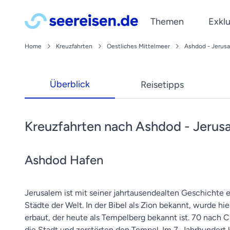
Themen
Exklu
Home
Kreuzfahrten
Oestliches Mittelmeer
Ashdod - Jerus
Reedereien
Kreuzfahrt Blog
Last Minute Kreuzfahrte
Mittelmeer
A-ROSA
Tipps & Wissenswertes
Kreuzfahrten ab Deutsc
Norwegen
Überblick
Reisetipps
Phoenix Reisen
Reiseberichte
Kreuzfahrten mit Flug
Kanaren
Newsletter
Plantours
News
Silvesterkreuzfahrten
Karibik
Jetzt abonnieren und Reis
nicko cruises
werden lassen!
Wellnesskreuzfahrten
Orient
Kreuzfahrten nach Ashdod - Jerus
VIVA Cruises
Ashdod Hafen
Jerusalem ist mit seiner jahrtausendealten Geschichte e
Städte der Welt. In der Bibel als Zion bekannt, wurde hi
erbaut, der heute als Tempelberg bekannt ist. 70 nach 
die Stadt und zerstörten den Tempel. Im 7. Jahrhundert