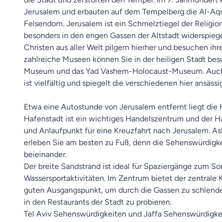
Jerusalem und erbauten auf dem Tempelberg die Al-A
Felsendom. Jerusalem ist ein Schmelztiegel der Religio
besonders in den engen Gassen der Altstadt widerspieg
Christen aus aller Welt pilgern hierher und besuchen ihr
zahlreiche Museen können Sie in der heiligen Stadt besu
Museum und das Yad Vashem-Holocaust-Museum. Auch 
ist vielfältig und spiegelt die verschiedenen hier ansäss
Etwa eine Autostunde von Jerusalem entfernt liegt die
Hafenstadt ist ein wichtiges Handelszentrum und der Haf
und Anlaufpunkt für eine Kreuzfahrt nach Jerusalem. A
erleben Sie am besten zu Fuß, denn die Sehenswürdigke
beieinander.
Der breite Sandstrand ist ideal für Spaziergänge zum S
Wassersportaktivitäten. Im Zentrum bietet der zentrale
guten Ausgangspunkt, um durch die Gassen zu schlender
in den Restaurants der Stadt zu probieren.
Tel Aviv Sehenswürdigkeiten und Jaffa Sehenswürdigke