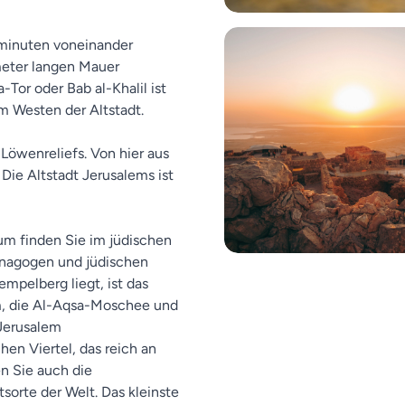
ßminuten voneinander
ometer langen Mauer
Tor oder Bab al-Khalil ist
m Westen der Altstadt.
 Löwenreliefs. Von hier aus
ie Altstadt Jerusalems ist
m finden Sie im jüdischen
Synagogen und jüdischen
mpelberg liegt, ist das
om, die Al-Aqsa-Moschee und
 Jerusalem
en Viertel, das reich an
en Sie auch die
tsorte der Welt. Das kleinste