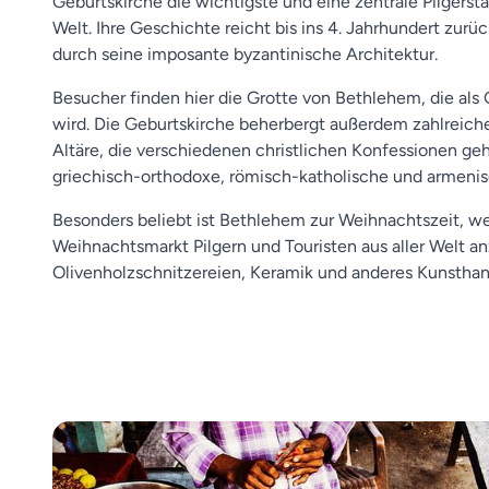
Geburtskirche die wichtigste und eine zentrale Pilgerstät
Welt. Ihre Geschichte reicht bis ins 4. Jahrhundert zur
durch seine imposante byzantinische Architektur.
Besucher finden hier die Grotte von Bethlehem, die als 
wird. Die Geburtskirche beherbergt außerdem zahlreich
Altäre, die verschiedenen christlichen Konfessionen geh
griechisch-orthodoxe, römisch-katholische und armenis
Besonders beliebt ist Bethlehem zur Weihnachtszeit, w
Weihnachtsmarkt Pilgern und Touristen aus aller Welt an
Olivenholzschnitzereien, Keramik und anderes Kunsth