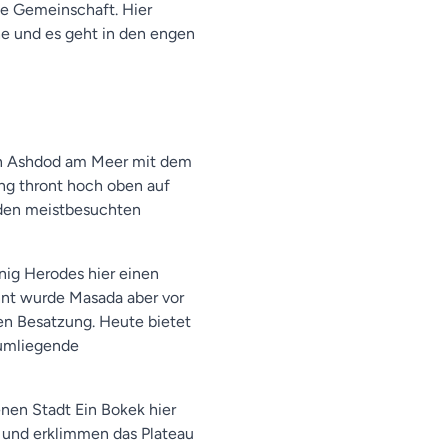
xe Gemeinschaft. Hier
he und es geht in den engen
von Ashdod am Meer mit dem
ng thront hoch oben auf
 den meistbesuchten
önig Herodes hier einen
nnt wurde Masada aber vor
en Besatzung. Heute bietet
 umliegende
en Stadt Ein Bokek hier
 und erklimmen das Plateau