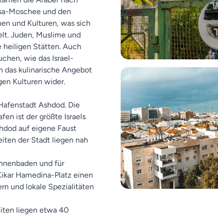
qsa-Moschee und den
nen und Kulturen, was sich
elt. Juden, Muslime und
e heiligen Stätten. Auch
chen, wie das Israel-
das kulinarische Angebot
igen Kulturen wider.
 Hafenstadt Ashdod. Die
en ist der größte Israels
shdod auf eigene Faust
iten der Stadt liegen nah
onnenbaden und für
 Kikar Hamedina-Platz einen
n und lokale Spezialitäten
iten liegen etwa 40