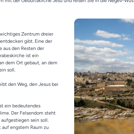
m mit der Geburtskirche Jesu und reisen Sie in die Negev-Wü
n wichtiges Zentrum dreier
 entdecken gibt. Eine der
ie aus den Resten der
abeskirche ist ein
 an dem Ort gebaut, an dem
in soll.
eibt den Weg, den Jesus bei
st ein bedeutendes
slime. Der Felsendom steht
ufgestiegen sein soll.
dt auf engstem Raum zu