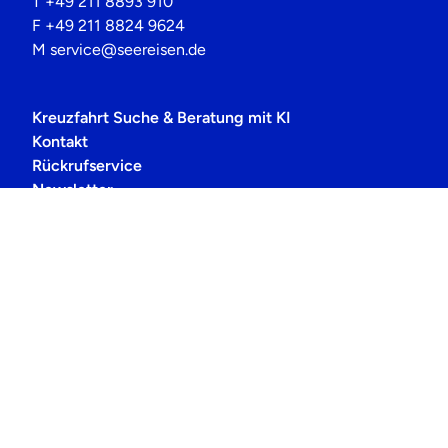
T
+49 211 8893 910
F
+49 211 8824 9624
M
service@seereisen.de
Kreuzfahrt Suche & Beratung mit KI
Kontakt
Rückrufservice
Newsletter
Über Uns
Häufig gestellte Fragen
Datenschutz
Cookie-Einstellungen
Barrierefreiheitserklärung
Impressum