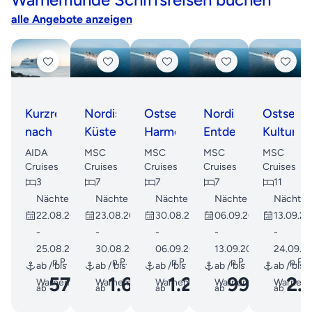
alle Angebote anzeigen
Kurzreise
Nordische
Ostsee-
Nordische
Ostsee-
nach
Küstenzauberreise
Harmonie:
Entdeckungsreise
Kulturen
Dänemark
Kultur
ab
und
AIDA
MSC
MSC
MSC
MSC
ab
und
Warnemünde
Metropo
Cruises
Cruises
Cruises
Cruises
Cruises
3
7
7
7
11
Warnemünde
Küstenzauber
Entdecku
Nächte
Nächte
Nächte
Nächte
Nächte
22.08.2026
23.08.2026
30.08.2026
06.09.2026
13.09.2
-
-
-
-
-
25.08.2026
30.08.2026
06.09.2026
13.09.2026
24.09.2
p.P.
p.P.
p.P.
p.P.
p.P.
ab / bis
ab / bis
ab / bis
ab / bis
ab / bis
570
1.669
1.271
999
2.
Warnemünde
Warnemünde
Warnemünde
Warnemünde
Warnem
ab
€
ab
€
ab
€
ab
€
ab