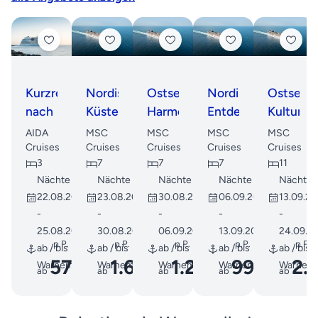
Kurzreise
Nordische
Ostsee-
Nordische
Ostsee-
nach
Küstenzauberreise
Harmonie:
Entdeckungsreise
Kulturen
Dänemark
Kultur
ab
und
AIDA
MSC
MSC
MSC
MSC
ab
und
Warnemünde
Metropo
Cruises
Cruises
Cruises
Cruises
Cruises
3
7
7
7
11
Warnemünde
Küstenzauber
Entdecku
Nächte
Nächte
Nächte
Nächte
Nächte
22.08.2026
23.08.2026
30.08.2026
06.09.2026
13.09.2
-
-
-
-
-
25.08.2026
30.08.2026
06.09.2026
13.09.2026
24.09.2
p.P.
p.P.
p.P.
p.P.
p.P.
ab / bis
ab / bis
ab / bis
ab / bis
ab / bis
570
1.669
1.271
999
2.
Warnemünde
Warnemünde
Warnemünde
Warnemünde
Warnem
ab
€
ab
€
ab
€
ab
€
ab