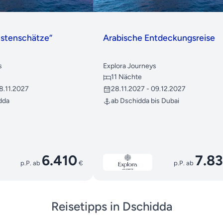
üstenschätze“
Arabische Entdeckungsreise
s
Explora Journeys
11 Nächte
28.11.2027
28.11.2027 - 09.12.2027
idda
ab Dschidda bis Dubai
6.410
7.8
p.P. ab
€
p.P. ab
Reisetipps in Dschidda