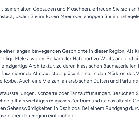
mit seinen alten Gebäuden und Moscheen, erfreuen Sie sich an
nstadt, baden Sie im Roten Meer oder shoppen Sie im nahege
uge einer langen bewegenden Geschichte in dieser Region. Als
 heilige Mekka waren. So kam der Hafenort zu Wohlstand und di
inzigartige Architektur, zu deren klassischen Baumaterialien 
aszinierende Altstadt stets präsent sind. In den Märkten des V
te Körbe. Auch eine Vielzahl an arabischen Düften und Parfüm
unstausstellungen, Konzerte oder Tanzaufführungen. Besuchen 
e gilt als wichtiges religiöses Zentrum und ist das älteste Got
ten Sehenswürdigkeiten in Dschidda. Bei einem Rundgang durch
faszinierenden Region eintauchen.