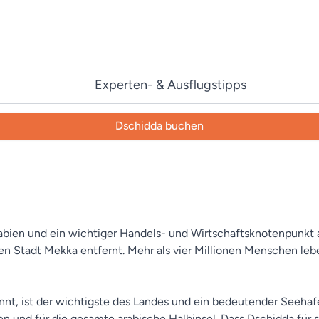
Experten- & Ausflugstipps
Dschidda buchen
rabien und ein wichtiger Handels- und Wirtschaftsknotenpunkt a
n Stadt Mekka entfernt. Mehr als vier Millionen Menschen lebe
nnt, ist der wichtigste des Landes und ein bedeutender Seehaf
und für die gesamte arabische Halbinsel. Dass Dschidda für sein