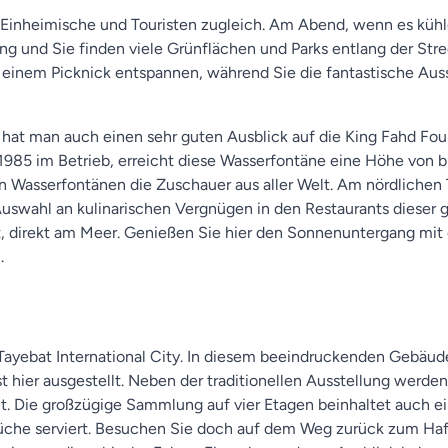
 Einheimische und Touristen zugleich. Am Abend, wenn es kühler
ng und Sie finden viele Grünflächen und Parks entlang der Strec
i einem Picknick entspannen, während Sie die fantastische Aus
hat man auch einen sehr guten Ausblick auf die King Fahd Fou
 1985 im Betrieb, erreicht diese Wasserfontäne eine Höhe von 
 Wasserfontänen die Zuschauer aus aller Welt. Am nördlichen T
Auswahl an kulinarischen Vergnügen in den Restaurants dieser 
irekt am Meer. Genießen Sie hier den Sonnenuntergang mit 
.
Tayebat International City. In diesem beeindruckenden Gebäude 
 hier ausgestellt. Neben der traditionellen Ausstellung werden
lt. Die großzügige Sammlung auf vier Etagen beinhaltet auch ei
 Küche serviert. Besuchen Sie doch auf dem Weg zurück zum Ha