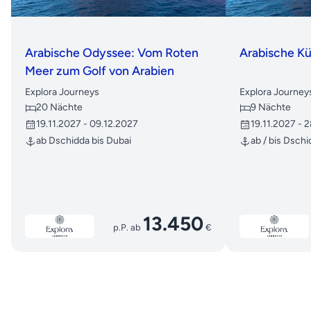
Arabische Odyssee: Vom Roten
Arabische K
Meer zum Golf von Arabien
Explora Journeys
Explora Journey
20 Nächte
9 Nächte
19.11.2027 - 09.12.2027
19.11.2027 - 
ab Dschidda bis Dubai
ab / bis Dsch
13.450
p.P. ab
€