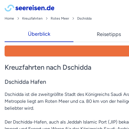
Home
Kreuzfahrten
Rotes Meer
Dschidda
Überblick
Reisetipps
Kreuzfahrten nach Dschidda
Dschidda Hafen
Dschidda ist die zweitgrößte Stadt des Königreichs Saudi A
Metropole liegt am Roten Meer und ca. 80 km von der heilige
beliebter wird.
Der Dschidda-Hafen, auch als Jeddah Islamic Port (JIP) beka
Import und Export von Waren für das Königreich Saudi-Arabien 