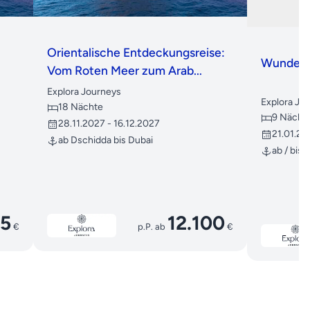
Orientalische Entdeckungsreise:
Wunder 
Vom Roten Meer zum Arab...
Explora Journeys
Explora Jo
18 Nächte
9 Nächt
28.11.2027 - 16.12.2027
21.01.20
ab Dschidda bis Dubai
ab / bis
35
12.100
€
p.P. ab
€