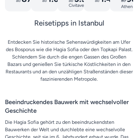
ab
€
ab
ab
€
ab
€
ab
€
Civitavecchia
Athen
(Piräus)
Reisetipps in Istanbul
Entdecken Sie historische Sehenswürdigkeiten am Ufer
des Bosporus wie die Hagia Sofia oder den Topkapi Palast.
Schlendern Sie durch die engen Gassen des Großen
Bazars und genießen Sie türkische Köstlichkeiten in den
Restaurants und an den unzähligen Straßenständen dieser
faszinierenden Metropole.
Beeindruckendes Bauwerk mit wechselvoller
Geschichte
Die Hagia Sofia gehört zu den beeindruckendsten
Bauwerken der Welt und durchlebte eine wechselvolle
Geschichte, seit sie im 6. Jahrhundert erbaut wurde. Das