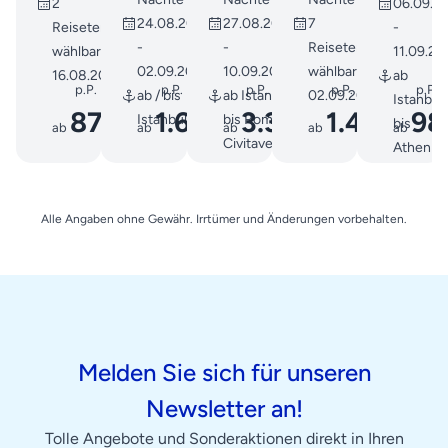
2
06.09.2
Mittelme...
zu
24.08.2026
27.08.2026
7
Reisetermine
-
den
-
-
Reisetermine
wählbar ab
11.09.20
Inseln
02.09.2026
10.09.2026
wählbar ab
16.08.2026
ab
d...
p.P.
p.P.
p.P.
p.P.
p.P.
ab / bis
ab Istanbul
02.09.2026
Istanbul
879
1.688
3.370
1.479
98
Istanbul
bis Rom /
bis
ab
€
ab
ab
€
ab
€
ab
€
Civitavecchia
Athen
(Piräus)
Alle Angaben ohne Gewähr. Irrtümer und Änderungen vorbehalten.
Melden Sie sich für unseren
Newsletter an!
Tolle Angebote und Sonderaktionen direkt in Ihren