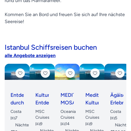
rund um das Marmarameer.
Kommen Sie an Bord und freuen Sie sich auf Ihre nächste
Seereise!
Istanbul Schiffsreisen buchen
alle Angebote anzeigen
Entdeckungsreise
Kulturelle
MEDITERRANEAN
Mediterrane
Ägäisch
durch
Entdeckungsreise
MOSAIC
Kulturreise
Erlebniss
die
durch
ab
Von
Costa
MSC
Oceania
MSC
Costa
Ägäis
das
Istanbul
den
Cruises
Cruises
Cruises
7
5
9
14
9
östliche
Metropo
Nächte
Nächte
Nächte
Nächte
Nächte