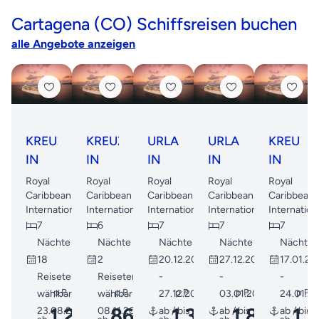
Cartagena (CO) Schiffsreisen buchen
alle Angebote anzeigen
KREUZFAHRT
KREUZFAHRT
URLAUB
URLAUB
KREUZF
IN
IN
IN
IN
IN
DER
DER
DER
DER
DER
Royal
Royal
Royal
Royal
Royal
SÜDLICHEN
SÜDLICHEN
SÜDLICHEN
SÜDLICHEN
SÜDLIC
Caribbean
Caribbean
Caribbean
Caribbean
Caribbean
International
International
International
International
Internation
KARIBIK
KARIBIK
KARIBIK
KARIBIK
KARIBIK
7
6
7
7
7
Nächte
Nächte
Nächte
Nächte
Nächte
18
2
20.12.2026
27.12.2026
17.01.20
Reisetermine
Reisetermine
-
-
-
p.P.
p.P.
p.P.
p.P.
p.P.
wählbar ab
wählbar ab
27.12.2026
03.01.2027
24.01.2
1.237
868
1.320
1.819
1.
23.08.2026
08.11.2026
ab / bis
ab / bis
ab / bis