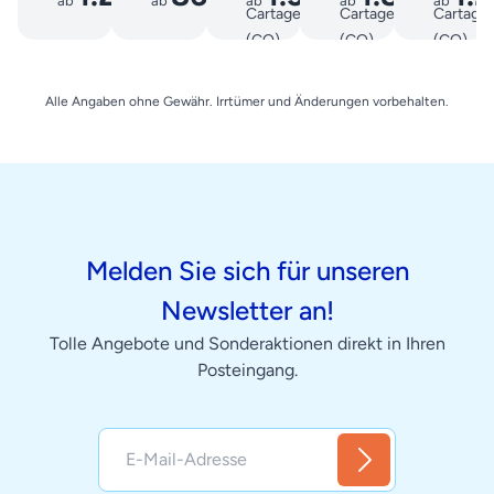
ab
€
ab
€
ab
ab
€
€
ab
Cartagena
Cartagena
Cartage
(CO)
(CO)
(CO)
Alle Angaben ohne Gewähr. Irrtümer und Änderungen vorbehalten.
Melden Sie sich für unseren
Newsletter an!
Tolle Angebote und Sonderaktionen direkt in Ihren
Posteingang.