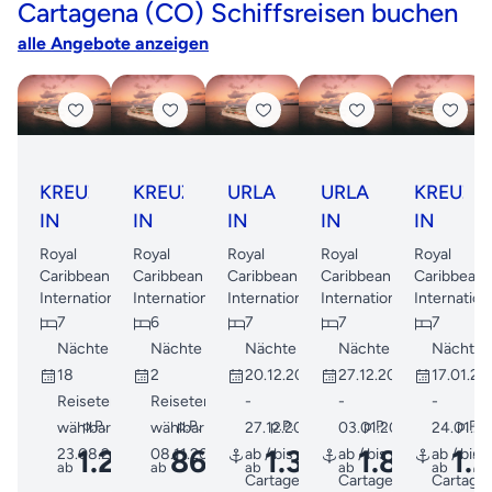
Cartagena (CO) Schiffsreisen buchen
alle Angebote anzeigen
KREUZFAHRT
KREUZFAHRT
URLAUB
URLAUB
KREUZF
IN
IN
IN
IN
IN
DER
DER
DER
DER
DER
Royal
Royal
Royal
Royal
Royal
SÜDLICHEN
SÜDLICHEN
SÜDLICHEN
SÜDLICHEN
SÜDLIC
Caribbean
Caribbean
Caribbean
Caribbean
Caribbean
International
International
International
International
Internation
KARIBIK
KARIBIK
KARIBIK
KARIBIK
KARIBIK
7
6
7
7
7
Nächte
Nächte
Nächte
Nächte
Nächte
18
2
20.12.2026
27.12.2026
17.01.20
Reisetermine
Reisetermine
-
-
-
p.P.
p.P.
p.P.
p.P.
p.P.
wählbar ab
wählbar ab
27.12.2026
03.01.2027
24.01.2
1.237
868
1.320
1.819
1.
23.08.2026
08.11.2026
ab / bis
ab / bis
ab / bis
ab
€
ab
€
ab
ab
€
€
ab
Cartagena
Cartagena
Cartage